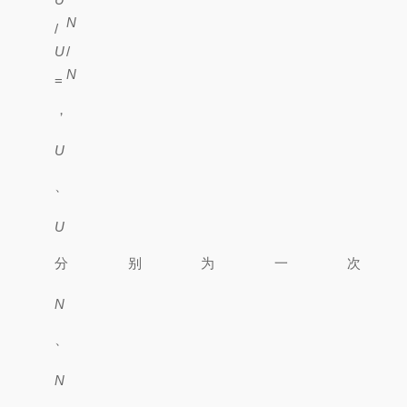
1
N
/
1
U
/
2
N
=
2
U
1
、
U
2
分别为一次
N
1
、
N
2