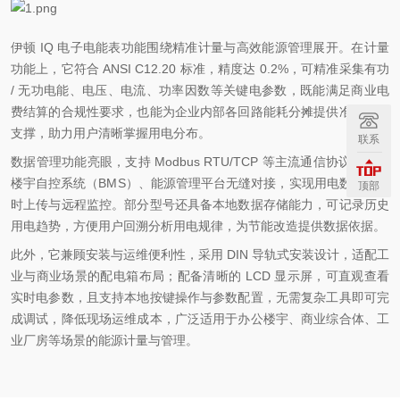
伊顿 IQ 电子电能表功能围绕精准计量与高效能源管理展开。在计量
功能上，它符合 ANSI C12.20 标准，精度达 0.2%，可精准采集有功
/ 无功电能、电压、电流、功率因数等关键电参数，既能满足商业电
费结算的合规性要求，也能为企业内部各回路能耗分摊提供准确数据
支撑，助力用户清晰掌握用电分布。
联系
数据管理功能亮眼，支持 Modbus RTU/TCP 等主流通信协议，可与
楼宇自控系统（BMS）、能源管理平台无缝对接，实现用电数据的实
顶部
时上传与远程监控。部分型号还具备本地数据存储能力，可记录历史
用电趋势，方便用户回溯分析用电规律，为节能改造提供数据依据。
此外，它兼顾安装与运维便利性，采用 DIN 导轨式安装设计，适配工
业与商业场景的配电箱布局；配备清晰的 LCD 显示屏，可直观查看
实时电参数，且支持本地按键操作与参数配置，无需复杂工具即可完
成调试，降低现场运维成本，广泛适用于办公楼宇、商业综合体、工
业厂房等场景的能源计量与管理。