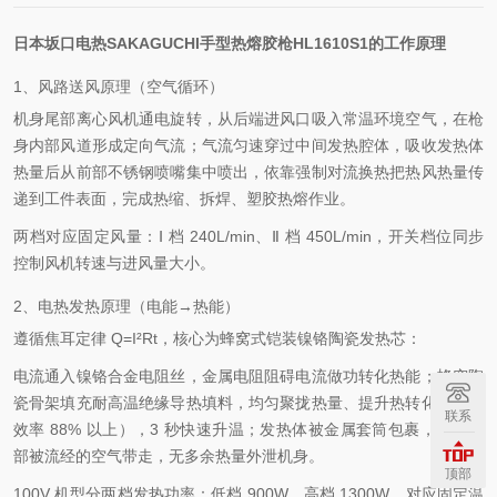
日本坂口电热SAKAGUCHI手型热熔胶枪HL1610S1的工作原理
1、风路送风原理（空气循环）
机身尾部离心风机通电旋转，从后端进风口吸入常温环境空气，在枪
身内部风道形成定向气流；气流匀速穿过中间发热腔体，吸收发热体
热量后从前部不锈钢喷嘴集中喷出，依靠
强制对流换热
把热风热量传
递到工件表面，完成热缩、拆焊、塑胶热熔作业。
两档对应固定风量：Ⅰ 档 240L/min、Ⅱ 档 450L/min，开关档位同步
控制风机转速与进风量大小。
2、电热发热原理（电能→热能）
遵循
焦耳定律 Q=I²Rt
，核心为
蜂窝式铠装镍铬陶瓷发热芯
：
电流通入镍铬合金电阻丝，金属电阻阻碍电流做功转化热能；蜂窝陶
瓷骨架填充耐高温绝缘导热填料，均匀聚拢热量、提升热转化率（热
联系
效率 88% 以上），3 秒快速升温；发热体被金属套筒包裹，热量全
部被流经的空气带走，无多余热量外泄机身。
顶部
100V 机型分两档发热功率：低档 900W、高档 1300W，对应固定温