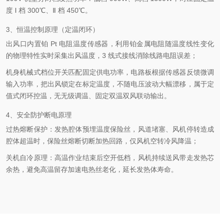
度 Ⅰ 档 300℃、Ⅱ 档 450℃。
3、恒温控制原理（定温闭环）
出风口内置
铂 Pt 电阻温度传感器
，利用铂金属电阻随温度线性变化
的物理特性实时采集出风温度，3 线式接线消除线路电阻误差；
机身机械式档位开关匹配固定供电功率，电路板根据传感器反馈微调
输入功率，把出风锁定在标定温度，不随电压波动大幅漂移，属于
定
值式闭环控温
，无无级调温、固定双温双风联动输出。
4、安全防护断电原理
过热熔断保护
：发热腔体预埋温度保险丝，风道堵塞、风机停转造成
腔体超温时，保险丝熔断切断加热回路，仅风机空转冷风降温；
关机自冷原理
：高温作业结束后空开低档，风机持续送风带走发热芯
余热，避免高温留存加速电热丝老化，延长发热体寿命。