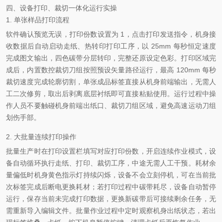
四、设备打印、裁切一体化运行实操
1. 单张样品打印流程
软件确认预览无误，打印份数设置为 1，点击打印发送指令，机身接
收数据后自动启动走纸、热转印打印工序，以 25mm 每秒恒定速度
完成图文输出，四色碳带分层转印，完整还原设定色彩。打印区域完
成后，内置数控裁切刀组按照预设矢量路径运行，最高 120mm 每秒
裁切速度完成轮廓切割，单张成品标签直接从机身前端输出，无需人
工二次修剪，取出后剥离底层衬纸即可直接粘贴使用。运行过程中操
作人员不要触碰机身前端出纸口、裁切刀组区域，避免高速运动刀组
划伤手部。
2. 大批量连续打印操作
批量生产时在打印设置栏填写对应打印份数，开启连续作业模式，设
备自动循环执行走纸、打印、裁切工序，中途无需人工干预。耗材余
量偏低时机身黄色指示灯持续闪烁，设备不会立刻停机，可在当前批
次标签完成后断电更换耗材；若打印过程中碳带耗尽，设备自动暂停
运行，保存当前未完成打印数据，更换新碳带后可接续剩余任务，无
需重新导入编辑文件。批量作业过程中定时观察机身出纸状态，若出