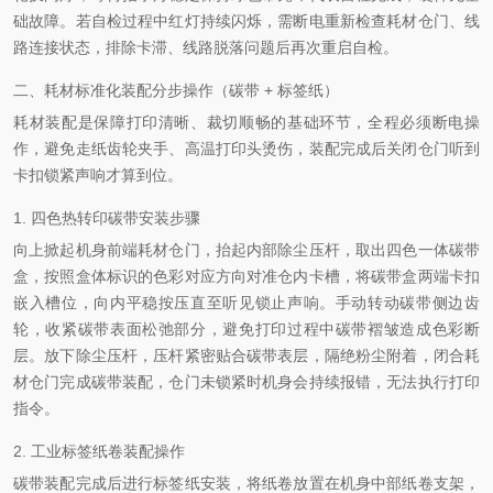
础故障。若自检过程中红灯持续闪烁，需断电重新检查耗材仓门、线
路连接状态，排除卡滞、线路脱落问题后再次重启自检。
二、耗材标准化装配分步操作（碳带 + 标签纸）
耗材装配是保障打印清晰、裁切顺畅的基础环节，全程必须断电操
作，避免走纸齿轮夹手、高温打印头烫伤，装配完成后关闭仓门听到
卡扣锁紧声响才算到位。
1. 四色热转印碳带安装步骤
向上掀起机身前端耗材仓门，抬起内部除尘压杆，取出四色一体碳带
盒，按照盒体标识的色彩对应方向对准仓内卡槽，将碳带盒两端卡扣
嵌入槽位，向内平稳按压直至听见锁止声响。手动转动碳带侧边齿
轮，收紧碳带表面松弛部分，避免打印过程中碳带褶皱造成色彩断
层。放下除尘压杆，压杆紧密贴合碳带表层，隔绝粉尘附着，闭合耗
材仓门完成碳带装配，仓门未锁紧时机身会持续报错，无法执行打印
指令。
2. 工业标签纸卷装配操作
碳带装配完成后进行标签纸安装，将纸卷放置在机身中部纸卷支架，