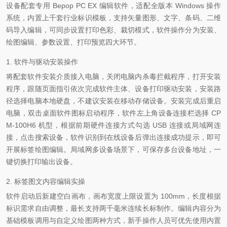
设备配套专用 Bepop PC EX 编辑软件，适配全版本 Windows 操作
系统，内置上千套行业标识模板，支持矢量图形、文字、条码、二维
码导入编辑，可同步设置打印色彩、裁切模式，软件操作分为安装、
绘图编辑、参数设置、打印预览四大环节。
1. 软件与驱动安装操作
将配套软件安装介质接入电脑，关闭电脑内杀毒拦截程序，打开安装
程序，跟随页面指引依次完成软件主体、设备打印驱动安装，安装路
径选择电脑本地硬盘，不建议安装在移动存储设备。安装完成后重启
电脑，双击桌面软件图标启动程序，软件左上角设备连接栏选择 CP
M-100H6 机型，根据前期硬件连接方式勾选 USB 连接或局域网连
接，点击搜索设备，软件识别到在线设备后弹出连接成功提示，即可
开展标签绘图编辑。局域网多设备场景下，可保存多台设备地址，一
键切换打印输出设备。
2. 标签图文内容编辑实操
软件启动后新建空白画布，画布宽度上限设置为 100mm，长度根据
标识需求自由调整，最长支持两千毫米连续长标制作。编辑内容分为
基础模板调用与自定义绘图两种方式，新手操作人员可优先使用内置