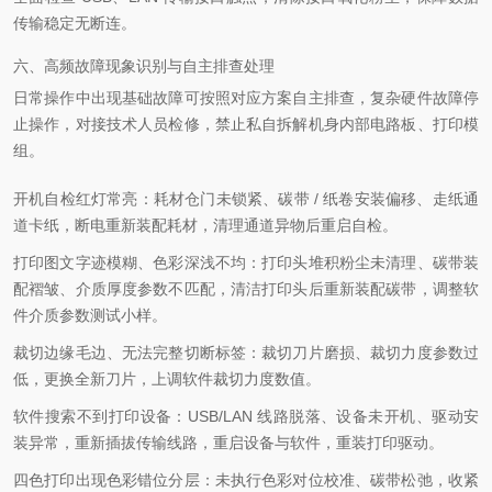
传输稳定无断连。
六、高频故障现象识别与自主排查处理
日常操作中出现基础故障可按照对应方案自主排查，复杂硬件故障停
止操作，对接技术人员检修，禁止私自拆解机身内部电路板、打印模
组。
开机自检红灯常亮：耗材仓门未锁紧、碳带 / 纸卷安装偏移、走纸通
道卡纸，断电重新装配耗材，清理通道异物后重启自检。
打印图文字迹模糊、色彩深浅不均：打印头堆积粉尘未清理、碳带装
配褶皱、介质厚度参数不匹配，清洁打印头后重新装配碳带，调整软
件介质参数测试小样。
裁切边缘毛边、无法完整切断标签：裁切刀片磨损、裁切力度参数过
低，更换全新刀片，上调软件裁切力度数值。
软件搜索不到打印设备：USB/LAN 线路脱落、设备未开机、驱动安
装异常，重新插拔传输线路，重启设备与软件，重装打印驱动。
四色打印出现色彩错位分层：未执行色彩对位校准、碳带松弛，收紧