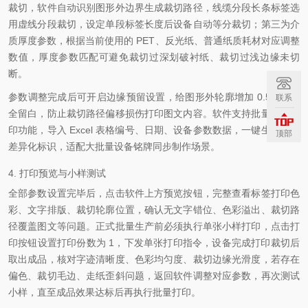
裁切，软件自动识别图形外边界生成裁切路径，线缆分段长条标签选
用虚线分段裁切，设定单段标签长度后设备自动等分裁切；第三为介
质厚度参数，根据当前使用的 PET、反光纸、普通纸质耗材对应调整
数值，厚度参数匹配可避免裁切过深划破衬纸、裁切过浅边缘未切
断。
参数调整完成后可开启边缘预留设置，给图形外轮廓增加 0.5mm 安
联系
全留白，防止裁切路径偏移损伤打印图文内容。软件支持批量变量打
印功能，导入 Excel 表格编号、日期、设备参数数据，一键生成多组
顶部
差异化标识，适配大批量设备铭牌同步制作场景。
4. 打印预览与小样测试
全部参数设置完毕后，点击软件上方预览按钮，完整查看标签打印色
彩、文字排版、裁切轮廓位置，确认无文字错位、色彩溢出、裁切路
径覆盖图文等问题。正式批量生产前必须执行单张小样打印，点击打
印按钮设置打印份数为 1，下发单张打印指令，设备完成打印裁切后
取出成品，核对字迹清晰度、色彩均匀度、裁切边缘光滑度，若存在
偏色、裁切毛边、走纸歪斜问题，返回软件调整对应参数，再次测试
小样，直至成品效果达标后再执行批量打印。