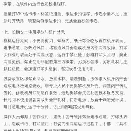
碳带，在软件内运行色彩校准程序。
批量打印中途卡纸：标签纸扭曲、限位卡扣偏移、纸卷余量不足，重
新对齐纸路，调整两侧限位卡扣，更换全新标签纸卷。
七、长期安全使用规范与操作禁忌
整机运行期间，不要将剪刀、螺丝刀、纸张等杂物放置在机身表面、
走纸通道、散热通风口，堵塞通风口会造成机身内部高温故障。打印
头作业时表面处于高温状态，运行中禁止徒手触碰打印头区域，防止
高温烫伤。禁止使用非配套第三方碳带、劣质标签纸，劣质耗材油墨
颗粒粗糙，会加速打印头磨损，缩短设备使用周期。
设备放置区域禁止洒水、放置水杯、清洗剂瓶，液体渗入机身内部会
造成电路板短路烧毁。非专业人员不要拆解机身外壳、调整内部传动
齿轮、修改机身底层硬件参数，违规拆解会失去配套技术服务支持。
长时间不使用设备需取出全部耗材，切断电源，放置干燥避光环境，
每月通电开机运行十分钟，防止内部电路受潮氧化。
操作人员佩戴手套作业时，避免手套纤维掉落至走纸通道、打印头表
面，造成卡纸、打印脏污；裁切刀组高速运行过程中，手部、工具不
要伸入出纸裁切区域，规避划伤安全隐患。