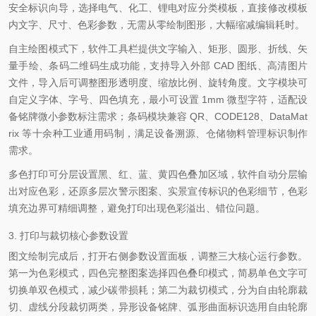
安全标识向导，选择电气、化工、锂电对应分类模板，直接修改模板
内文字、尺寸、色彩参数，无需从零绘制图形，大幅缩减编辑耗时。
自主绘图模式下，软件工具栏提供文字输入、矩形、圆形、折线、矢
量手绘、条码二维码生成功能，支持导入外部 CAD 图纸、高清图片
文件，导入后可调整图形透明度、缩放比例、旋转角度。文字模块可
自定义字体、字号、四色填充，最小可设置 1mm 微型字符，适配设
备铭牌微小参数标注需求；条码模块兼容 QR、CODE128、DataMat
rix 等十余种工业通用码制，满足设备溯源、仓储物料管理标识制作
需求。
多色打印可分层设置黑、红、蓝、黄四色叠加区域，软件自动分层输
出对应色彩，还原多层次警示图案、实景宣传标识的色彩细节，色彩
填充边界可精细调整，避免打印出现色彩溢出、错位问题。
3. 打印与裁切核心参数设置
图文绘制完成后，打开右侧参数设置面板，调整三大核心运行参数。
第一为色彩模式，四色完整图案选择四色叠印模式，简易单色文字可
切换单双色模式，减少碳带损耗；第二为裁切模式，分为自由轮廓裁
切、虚线分段裁切两类，异形设备铭牌、弧形曲面标识选用自由轮廓