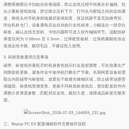
调整两侧限位卡扣贴合纸卷端面，防止走纸过程中纸卷左右偏移。拉
出少量标签纸前端，穿过除尘压杆下方、打印头与胶辊之间的走纸通
道，将纸头对齐机身前端裁切基准刻度，保证纸路平直无扭曲弯折。
闭合耗材仓门，设备通电后会自动执行走纸校准，小幅送出一段空白
标签，确认走纸无歪斜、卡纸问题即可进入软件编辑环节。适配纸材
厚度区间为 0.08mm 至 0.3mm，过厚硬质板材、过薄易撕裂纸张会
造成走纸卡顿、裁切毛边，不建议投入使用。
3. 耗材更换通用注意事项
碳带、标签纸存量耗尽时机身黄色指示灯会提前预警，可在批量生产
间隙提前更换，避免作业中途停机打断生产节奏。长期闲置设备前需
取出内部碳带与标签纸，放置在干燥避光储物区域，防止碳带油墨受
潮凝固、标签纸受潮变形。更换不同材质标签纸后，需在配套软件内
调整介质厚度参数，匹配对应走纸、裁切力度，保障成品标签完整美
观。
三、Bepop PC EX 配套编辑软件完整操作流程