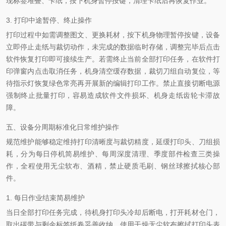
现标签堆叠、卡纸，按下机身暂停按键，清理卡纸后再恢复作业。
3. 打印中途暂停、终止操作
打印过程中如需调整图文、更换耗材，按下机身物理暂停按键，设备
立即停止走纸与裁切动作，未完成的数据临时存储，调整完毕后点击
软件恢复打印即可接续生产。若需终止当前全部打印任务，在软件打
印弹窗内点击取消任务，机身清空缓存数据，裁切刀组自动复位，等
待指示灯恢复绿色常亮再开展新的编辑打印工作。禁止直接切断电源
强制终止批量打印，容易造成软件文件损坏、机身走纸齿轮卡滞故
障。
五、设备分周期标准化日常维护操作
规范维护能够稳定维持打印清晰度与裁切精度，延缓打印头、刀组损
耗，分为每日停机简易维护、每周深度清理、季度部件检查三类操
作，全程使用无尘软布、酒精，禁止硬质毛刷、钢丝球擦拭核心部
件。
1. 每日作业结束简易维护
当日全部打印任务完成，待机身打印头冷却后断电，打开耗材仓门，
取出碳带与剩余标签纸卷妥善收纳。使用干燥无尘软布擦拭打印头表