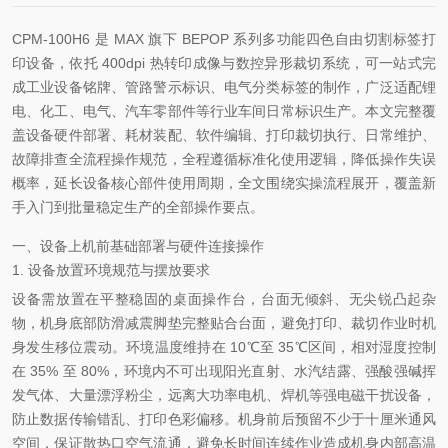
CPM-100H6 是 MAX 旗下 BEPOP 系列多功能四色自由切割标签打
印设备，依托 400dpi 热转印成像与数控异形裁切系统，可一站式完
成工业设备铭牌、管路警示标识、电气分类标签的制作，广泛适配锂
电、化工、电气、汽车零部件等行业车间日常标识生产。本文完整覆
盖设备硬件部署、耗材装配、软件编辑、打印裁切执行、日常维护、
故障排查全流程操作规范，全程遵循标准化使用逻辑，降低操作失误
概率，延长设备核心部件使用周期，全文围绕实操流程展开，覆盖新
手入门到批量稳定生产的全部操作要点。
一、设备上机前基础部署与硬件连接操作
1. 设备放置环境规范与摆放要求
设备需放置在平整稳固的桌面操作台，台面无倾斜、无尖锐凸起杂
物，机身底部防滑减震脚垫完整贴合台面，避免打印、裁切作业时机
身发生移位震动。环境温度维持在 10℃至 35℃区间，相对湿度控制
在 35% 至 80%，环境内不可出现阳光直射、水汽结露、强酸强碱挥
发气体、大量漂浮粉尘，远离大功率电机、焊机等强电磁干扰设备，
防止数据传输错乱、打印色彩偏移。机身前后预留不少于十厘米通风
空间，保证散热口空气流通，避免长时间连续作业造成机身内部高温