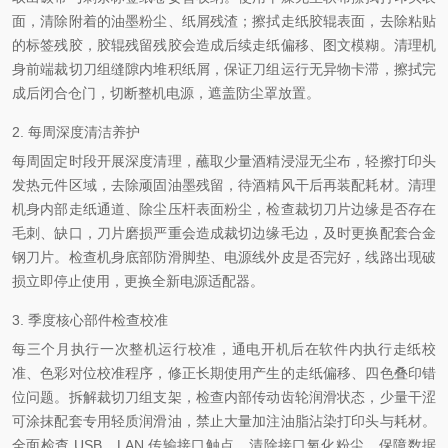
面，清除附着的油墨粉尘、纸屑残渣；擦拭走纸胶辊表面，去除粘贴
的标签残胶，胶辊残留残胶会造成后续走纸偏移、图文模糊。清理机
身前端裁切刀组缝隙内堆积纸屑，保证刀组运行无异物卡滞，擦拭完
成后闭合仓门，切断整机电源，遮盖防尘罩放置。
2. 每周深度清洁养护
每周固定时段开展深度清理，蘸取少量酒精浸湿无尘布，轻擦打印头
发热元件区域，去除顽固油墨残留，待酒精风干后再装配耗材。清理
机身内部走纸通道、除尘压杆表面粉尘，检查裁切刀片边缘是否存在
毛刺、缺口，刀片磨损严重会造成裁切边缘毛边，及时更换配套合金
钢刀片。检查机身底部防滑脚垫、电源线外皮是否完好，线路出现破
损立即停止使用，更换全新电源适配器。
3. 季度核心部件检查校准
每三个月执行一次整机运行校准，通电开机后在软件内执行走纸校
准、色彩对位校准程序，修正长期使用产生的走纸偏移、四色叠印错
位问题。拆解裁切刀组支架，检查内部传动齿轮润滑状态，少量干涩
可涂抹配套专用轻质润滑油，禁止大量加注油脂沾染打印头与耗材。
全面检查 USB、LAN 传输接口触点，清除接口氧化粉尘，保障数据