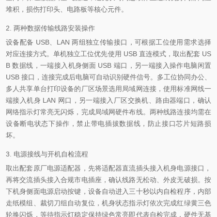
堆积，损伤打印头、电路板等核心元件。
2. 两种数据传输线路安装操作
设备配备 USB、LAN 两组独立传输接口，可根据工位使用需求选择
对应连接方式。单机独立工位优先使用 USB 直连模式，取出配套 US
B 数据线，一端接入机身侧面 USB 端口，另一端接入操作电脑闲置
USB 接口，连接完成后电脑可自动识别硬件信号。多工位协同办公、
多人共享单台打印设备的厂区场景选用局域网连接，使用标准网线一
端接入机身 LAN 网口，另一端接入厂区交换机、路由器端口，确认
网络指示灯常亮无闪烁，完成局域网硬件布线。两种线路连接均需在
设备断电状态下操作，禁止带电插拔数据线，防止接口芯片短路损
坏。
3. 电源接线与开机自检流程
取出配套原厂电源适配器，先将适配器直流插头接入机身电源接口，
再将交流插头接入合规市电插座，确认线路无松动、外皮无破损。按
下机身侧面电源启动按键，设备自动进入三十秒以内自检程序，内部
走纸模组、裁切刀组自动复位，机身状态指示灯依次完成红绿黄三色
轮换闪烁，等待指示灯稳定保持绿色常亮即代表自检完成，硬件无基