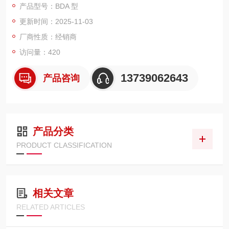
产品型号：BDA 型
产品特点：可装配传感器：能够装配易搭载的小型 4mm 的角形
更新时间：2025-11-03
传感器，方便对气缸的位置等状态进行检测和控制，且位置调节
简单易行。
厂商性质：经销商
无回转型产品可选：备有无回转型产品，通过导向销可实现较高
访问量：420
的不旋转精度，适合对无回转精度有要求的场合。
安装方式多样：有多
13739062643
产品咨询
产品分类
PRODUCT CLASSIFICATION
相关文章
RELATED ARTICLES