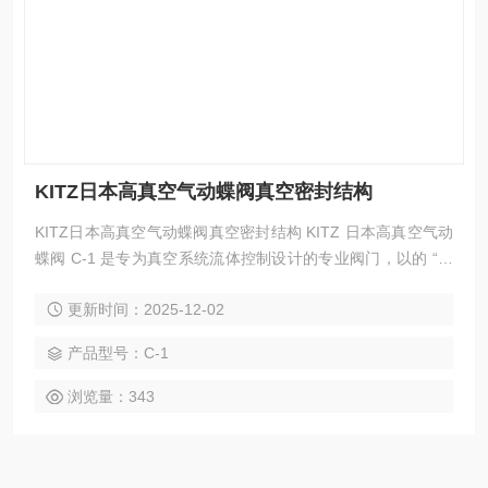
KITZ日本高真空气动蝶阀真空密封结构
KITZ日本高真空气动蝶阀真空密封结构 KITZ 日本高真空气动
蝶阀 C-1 是专为真空系统流体控制设计的专业阀门，以的 “真
空密封结构” 为核心亮点，广泛适配半导体制造、光伏电池生
更新时间：2025-12-02
产、真空镀膜及精密电子加工等场景，为高真空环境下的气体
/ 流体通断控制提供稳定可靠的解决方案，有效保障真空系统
产品型号：C-1
的密封性与运行效率。​ 其核心竞争力集中在真空密封结构的精
密设计：采用多层复合密封方案，阀芯与阀座贴
浏览量：343