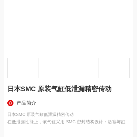
日本SMC 原装气缸低泄漏精密传动
产品简介
日本SMC 原装气缸低泄漏精密传动
在低泄漏性能上，该气缸采用 SMC 密封结构设计：活塞与缸筒
间搭载高品质 NBR/FKM 复合密封圈，配合缸筒内壁 Ra≤0.8μm
的精密珩磨工艺，有效降低气体泄漏量，实测泄漏量≤5cc/min，