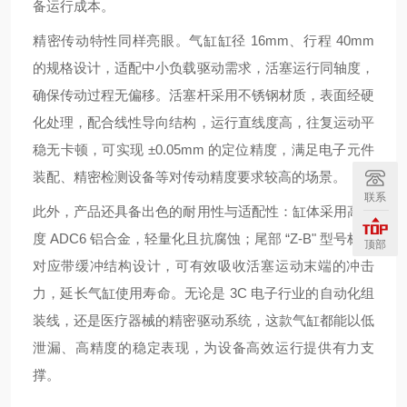
备运行成本。
精密传动特性同样亮眼。气缸缸径 16mm、行程 40mm
的规格设计，适配中小负载驱动需求，活塞运行同轴度，
确保传动过程无偏移。活塞杆采用不锈钢材质，表面经硬
化处理，配合线性导向结构，运行直线度高，往复运动平
稳无卡顿，可实现 ±0.05mm 的定位精度，满足电子元件
装配、精密检测设备等对传动精度要求较高的场景。
联系
此外，产品还具备出色的耐用性与适配性：缸体采用高强
度 ADC6 铝合金，轻量化且抗腐蚀；尾部 “Z-B" 型号标识
顶部
对应带缓冲结构设计，可有效吸收活塞运动末端的冲击
力，延长气缸使用寿命。无论是 3C 电子行业的自动化组
装线，还是医疗器械的精密驱动系统，这款气缸都能以低
泄漏、高精度的稳定表现，为设备高效运行提供有力支
撑。