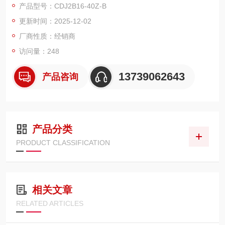
产品型号：CDJ2B16-40Z-B
远优于行业平均标准。同时，缸盖与缸筒的螺纹连接部位加装专
更新时间：2025-12-02
用密封胶圈，进一步阻断泄漏路径，即便在 0.1~0.7MPa 的常用
工作压力范围内，也能保持长期稳定的密封效果
厂商性质：经销商
访问量：248
13739062643
产品咨询
产品分类
PRODUCT CLASSIFICATION
相关文章
RELATED ARTICLES