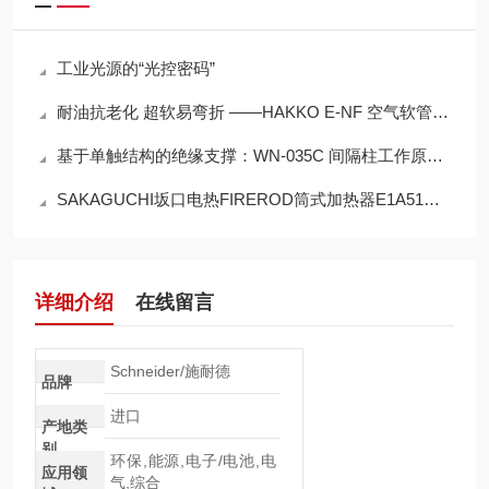
工业光源的“光控密码”
耐油抗老化 超软易弯折 ——HAKKO E-NF 空气软管技术参数全解
基于单触结构的绝缘支撑：WN-035C 间隔柱工作原理详解
SAKAGUCHI坂口电热FIREROD筒式加热器E1A51操作使用
详细介绍
在线留言
Schneider/施耐德
品牌
进口
产地类
别
环保,能源,电子/电池,电
应用领
气,综合