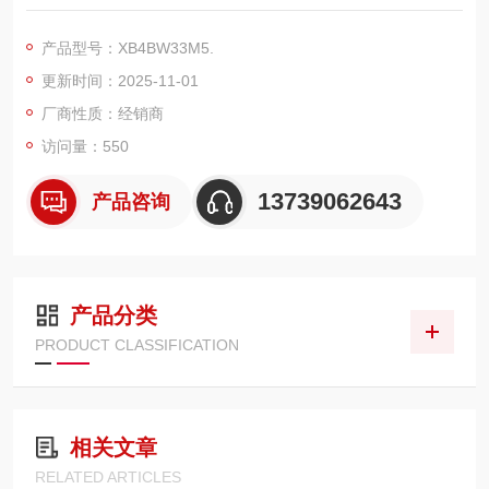
适配多种常规电气环境35。额定电压可达 600V，可承受一定程
度的电压波动和瞬间高压1。拥有 1NO（常开）+1NC（常闭）触
产品型号：XB4BW33M5.
点，能够满足大多数常规控制电路的电流负载要求，可可靠地控
更新时间：2025-11-01
制继电器、接触器等负载设备。
厂商性质：经销商
访问量：550
13739062643
产品咨询
产品分类
PRODUCT CLASSIFICATION
相关文章
RELATED ARTICLES