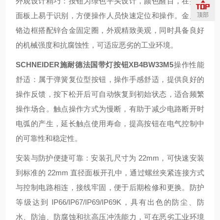
外观设计精巧：按钮为绿色平头设计，颜色醒目，在操作
顶部
面板上易于识别，方便操作人员快速定位和操作。金属镀
铬边框搭配锌合金固定圈，外观精致美观，同时具备良好
的机械强度和抗腐蚀性，可适应恶劣的工业环境。
SCHNEIDER施耐德法国带灯按钮XB4BW33M5
操作性能
舒适：属于弹簧复位型按钮，操作手感舒适，提供良好的
操作反馈，按下松开后可自动恢复到初始状态，适合频繁
操作场合。触点操作方式为慢断，有助于减少电路断开时
电弧的产生，延长触点使用寿命，提高按钮在电气控制中
的可靠性和稳定性。
安装与防护便捷可靠：安装孔尺寸为 22mm，可快速安装
到标准的 22mm 直径面板开孔中，通过螺丝夹紧连接方式
与控制电路相连，接线牢固，便于后期检修和更换。防护
等级达到 IP66/IP67/IP69/IP69K，具有出色的防尘、防
水、防油、防腐蚀和抗高压冲洗能力，可在恶劣工业环境