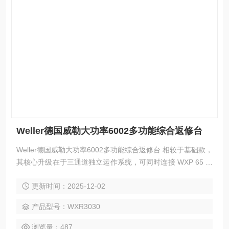
Weller德国威勒大功率6002多功能综合返修台
Weller德国威勒大功率6002多功能综合返修台 相较于基础款，
其核心升级在于三通道独立运作系统，可同时连接 WXP 65 精
密烙铁、WXDP 120 脱焊烙铁与 WXHAP 200 热风枪，65W-2
更新时间：2025-12-02
00W 的工具功率覆盖范围，既能处理 0.1mm 细微焊点，也能
应对 BGA 芯片等大型元件拆焊。热风系统支持 100-550℃宽
产品型号：WXR3030
幅控温，配合 18L/min 可调风量，升温速度比普通设备快 3
浏览量：487