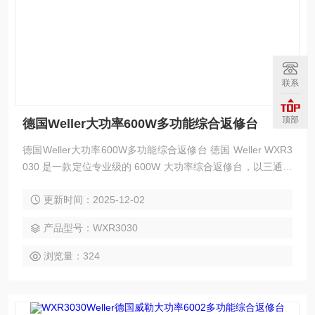
联系
顶部
德国Weller大功率600W多功能综合返修台
德国Weller大功率600W多功能综合返修台 德国 Weller WXR3
030 是一款定位专业级的 600W 大功率综合返修台，以三通道
智能控制为核心，融合焊接、脱焊、热风处理三重功能，成为
更新时间：2025-12-02
电子制造、科研实验室及设备维修领域的高效装备。其整机采
用 ESD 防静电外壳设计，通过等电位补偿接口（3.5mm 爪形
产品型号：WXR3030
插座）消除静电干扰，可安全处理各类敏感电子元件，符合严
苛的工业安全标准。​ 性能配置上，
浏览量：324