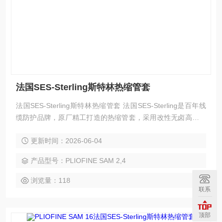
法国SES-Sterling斯特林热缩管套
法国SES-Sterling斯特林热缩管套 法国SES-Sterling是百年线
缆防护品牌，原厂精工打造的热缩管套，采用改性无卤高分子
基材，经交联工艺强化性能。产品拥有2:1标准收缩比例，收缩
更新时间：2026-06-04
均匀贴合，兼具绝缘阻燃、耐磨抗撕、耐高低温、耐酸碱油
污、抗老化等多重性能。编织款散热结构，解决传统管套积热
产品型号：PLIOFINE SAM 2,4
痛点。产品规格型号齐全，适配电子电气、新能源、轨道交
通、*航空等多场景。
浏览量：118
联系
顶部