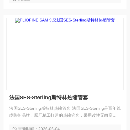
法国SES-Sterling斯特林热缩管套
法国SES-Sterling斯特林热缩管套 法国SES-Sterling是百年线
缆防护品牌，原厂精工打造的热缩管套，采用改性无卤高分子
基材，经交联工艺强化性能。产品拥有2:1标准收缩比例，收缩
更新时间：2026-06-04
均匀贴合，兼具绝缘阻燃、耐磨抗撕、耐高低温、耐酸碱油