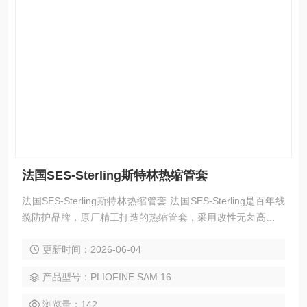
法国SES-Sterling斯特林热缩管套
法国SES-Sterling斯特林热缩管套 法国SES-Sterling是百年线
缆防护品牌，原厂精工打造的热缩管套，采用改性无卤高分子
基材，经交联工艺强化性能。产品拥有2:1标准收缩比例，收缩
更新时间：2026-06-04
均匀贴合，兼具绝缘阻燃、耐磨抗撕、耐高低温、耐酸碱油
污、抗老化等多重性能。编织款散热结构，解决传统管套积热
产品型号：PLIOFINE SAM 16
痛点。产品规格型号齐全，适配电子电气、新能源、轨道交
通、*航空等多场景。
浏览量：142