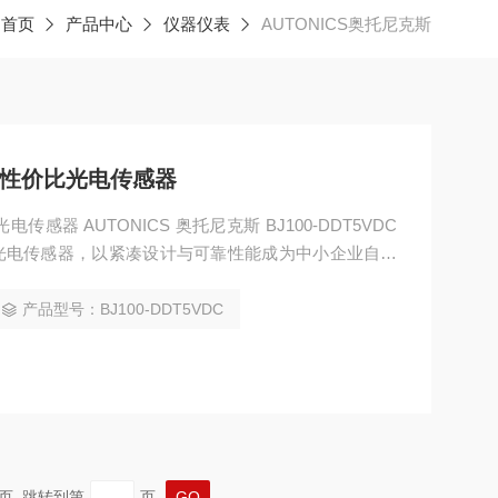
：
首页
产品中心
仪器仪表
AUTONICS奥托尼克斯
斯高性价比光电传感器
传感器 AUTONICS 奥托尼克斯 BJ100-DDT5VDC
光电传感器，以紧凑设计与可靠性能成为中小企业自动
机械制造等多场景的物体检测需求。​ 其核心优势在于
 红外 LED 光源，检测距离可达 100mm，能稳定识别
产品型号：BJ100-DDT5VDC
度调节旋钮
 末页 跳转到第
页