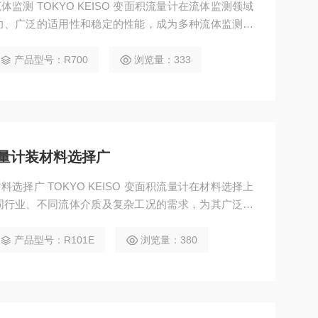
流体监测 TOKYO KEISO 变面积流量计在流体监测领域
力、广泛的适用性和稳定的性能，成为多种流体监测场
类型流体时，它展现出*的适配性。无论是液体，如各种酸
还是气体，如空气、氮气、蒸汽等，都能实现有效监
产品型号：R700
浏览量：333
多样的材料选择，如采用不锈钢或聚四氟乙烯等
积流量计装材料选择广
材料选择广 TOKYO KEISO 变面积流量计在材料选择上
同行业、不同流体介质及复杂工况的需求，为其广泛应
的主体结构部分，可选用多种金属材料。例如，不锈钢材
测量酸碱溶液、海水等腐蚀性较强的流体；对于高温高
产品型号：R101E
浏览量：380
耐热合金钢，确保在环境下保持结构稳定