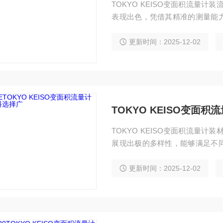
TOKYO KEISO变面积流量计装
表现出色，凭借其精准的测量能
景中的理想选择。​ 在监测不同
碱溶液、有机溶剂、饮用水等，
更新时间：2025-12-02
测。针对腐蚀性液体，得益于其
TOKYO KEISO变面
TOKYO KEISO变面积流量计装
展现出极的多样性，能够满足不
用奠定了坚实基础。​ 在流量计
质凭借优异的耐腐蚀性，适用于
更新时间：2025-12-02
压的工况，如蒸汽管道，可选用