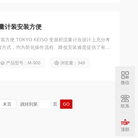
积流量计装安装方便
安装方便 TOKYO KEISO 变面积流量计在设计上充分考
接方式，均为简化操作流程、降低安装难度提供了有力
作。​ 其整体结构设计紧凑轻便，相较于传统流量计，
位时省力不少，单人即可轻松操作，尤其在空间狭窄的
产品型号：M-900
浏览量：348
需复杂的吊装设备辅助。同时，流量计的外观设计
微信
末页
跳转到第
页
联系
顶部