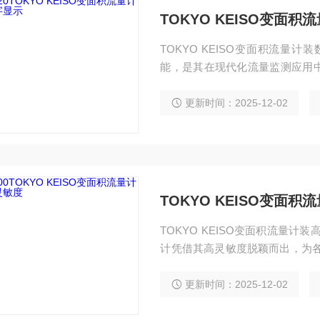
TOKYO KEISO变面
TOKYO KEISO变面积流量计装
能，是其在现代化流量监测应用
户带来便捷高效的使用体验。​ 数字
杂的工业环境中，如强光照射或
更新时间：2025-12-02
针式流量计因读数视角偏差导致
TOKYO KEISO变面
TOKYO KEISO变面积流量计装
计凭借其高灵敏度脱颖而出，为各
敏度首先源于精妙的内部结构设
除了刻度指针运动时的延迟现象
更新时间：2025-12-02
速感知并做出相应位移，轻指针