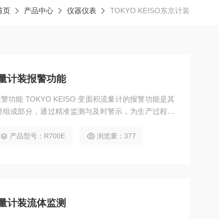
首页
产品中心
仪器仪表
TOKYO KEISO东京计装
积流量计装报警功能
报警功能 TOKYO KEISO 变面积流量计的报警功能是其
要组成部分，通过精准监测与及时警示，为生产过程中
​ 该功能的触发机制基于预设的流量上下限参数。用户
计的操作界面设定安全流量范围。当流体流量超出上限
产品型号：R700E
浏览量：377
会迅速捕捉到这一异常信号，并立即启动报警
积流量计装流体监测