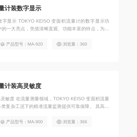
积流量计装数字显示
数字显示 TOKYO KEISO 变面积流量计的数字显示功
中的一大亮点，凭借清晰直观、功能丰富的特点，为用
显示屏采用高亮度 LED 或 LCD 材质，即使在光线复
昏暗车间，屏幕上的数值依然清晰可见，避免了传统指
产品型号：MA-920
浏览量：360
的误差。显示内容精准呈现实时流量数据
积流量计装高灵敏度
高灵敏度 在流量测量领域，TOKYO KEISO 变面积流量
类复杂工况下的精准流量监测提供可靠保障。​ 其高灵
计。流量计采用轻指针搭配枢轴轴承系统，极大程度消
。当流体流量发生哪怕极其微小的变化时，浮子能够迅
产品型号：MA-900
浏览量：366
在枢轴轴承的顺滑支撑下，快速且精准地跟