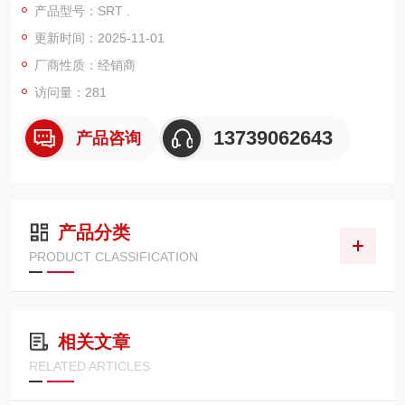
产品型号：SRT .
产品特点：高负荷、长寿命：采用新润滑机构，大幅提高了气缸
更新时间：2025-11-01
的寿命和动作稳定性，能够承受较高的负荷。
带高精度导轨：缸径尺寸 Φ12～Φ25 集成式安装了一轴的高精度
厂商性质：经销商
线性导轨，Φ25～Φ63 集成式安装了二轴的高精度线性导轨，适
访问量：281
合小型部件及部件等的高精度搬送。
带制动器：Φ12～Φ63
13739062643
产品咨询
产品分类
PRODUCT CLASSIFICATION
相关文章
RELATED ARTICLES