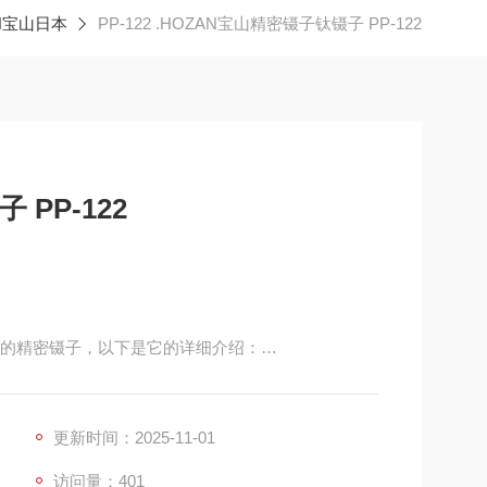
N宝山日本
PP-122 .HOZAN宝山精密镊子钛镊子 PP-122
PP-122
款高品质的精密镊子，以下是它的详细介绍：
钛合金具有重量轻、强度高、耐腐蚀、无磁性等优点3。
疲劳，又能适应各种复杂的工作环境，尤其适合在对
更新时间：2025-11-01
不会对元件或医疗设备产生磁性干扰3。
访问量：401