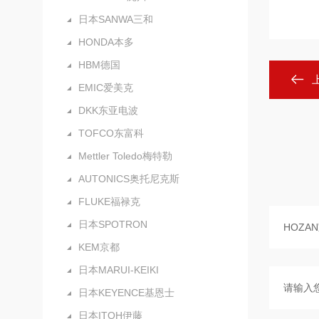
日本SANWA三和
HONDA本多
HBM德国
EMIC爱美克
DKK东亚电波
TOFCO东富科
Mettler Toledo梅特勒
AUTONICS奥托尼克斯
FLUKE福禄克
日本SPOTRON
KEM京都
日本MARUI-KEIKI
日本KEYENCE基恩士
日本ITOH伊藤