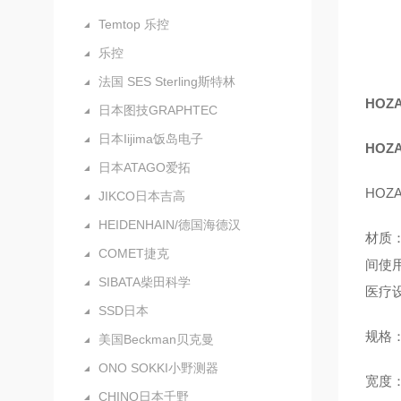
Temtop 乐控
乐控
法国 SES Sterling斯特林
HOZ
日本图技GRAPHTEC
日本Iijima饭岛电子
HOZ
日本ATAGO爱拓
HOZ
JIKCO日本吉高
HEIDENHAIN/德国海德汉
材质
COMET捷克
间使
SIBATA柴田科学
医疗
SSD日本
规格：
美国Beckman贝克曼
ONO SOKKI小野测器
宽度：
CHINO日本千野