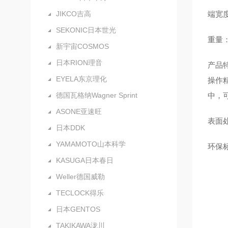
JIKCO吉高
端宽度
SEKONIC日本世光
重量：
新宇宙COSMOS
日本RION理音
产品
EYELA东京理化
操作
德国瓦格纳Wagner Sprint
中，
ASONE亚速旺
表面
日本DDK
YAMAMOTO山本科学
环保标
KASUGA日本春日
Weller德国威勒
TECLOCK得乐
日本GENTOS
TAKIKAWA泷川