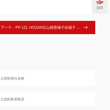
顶部
下一个：
PP-121 .HOZAN宝山精密镊子钛镊子 PP-121