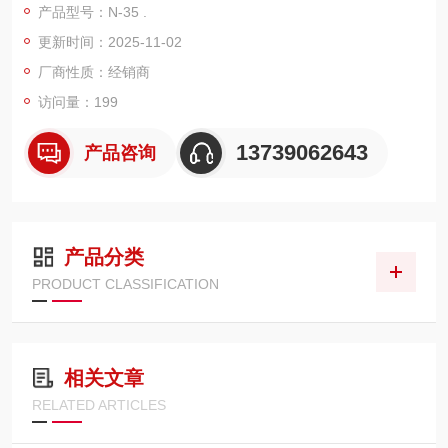
产品型号：N-35 .
弹簧装置，手柄开合流畅且无嘎嘎声。采用静电对策设计的软握
更新时间：2025-11-02
把，符合 RCJS - 5 - 1 标准，使用了标记的弹性握把，静电放电
管理值 Rg＜1×10¹²Ω。
厂商性质：经销商
材质与制造：采用特殊合金钢制造，具有高耐用性。通过*韧性的
访问量：199
材料和高精度加工技
13739062643
产品咨询
产品分类
PRODUCT CLASSIFICATION
相关文章
RELATED ARTICLES