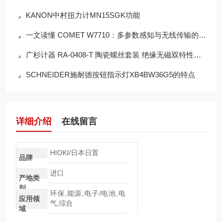
KANON中村扭力计MN15SGK功能
一文读懂 COMET W7710：多参数感知与无线传输的核心机制
广杉计器 RA-0408-T 陶瓷螺丝套装 绝缘无磁双特性工作机制
SCHNEIDER施耐德按钮指示灯XB4BW36G5的特点
详细介绍
在线留言
HIOKI/日本日置
品牌
进口
产地类
别
环保,能源,电子/电池,电
应用领
气,综合
域