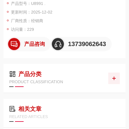
产品型号：U8991 .
阻为 100MΩ 以上，其他为 10MΩ。对地额定电压为 AC/DC 100
更新时间：2025-12-02
V，即输入和主机之间绝缘，外加在输入通道～外壳之间、各输
入通道之间也不会损
厂商性质：经销商
访问量：229
13739062643
产品咨询
产品分类
PRODUCT CLASSIFICATION
相关文章
RELATED ARTICLES