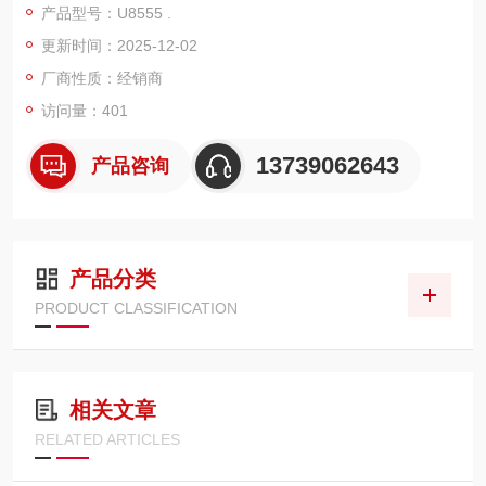
产品型号：U8555 .
功能特点输入输出切换：支持 CAN/CAN FD 输入 / 输出切换，可
更新时间：2025-12-02
灵活适应不同的测量需求和应用场景。
高速采样：最大采样率为 10ms（可达 50ch），在 100ms 时可
厂商性质：经销商
测量多达 500ch，能够快速准确地采集和处理大量的 CAN 信号
访问量：401
数据。
多种协议支持：
13739062643
产品咨询
产品分类
PRODUCT CLASSIFICATION
相关文章
RELATED ARTICLES