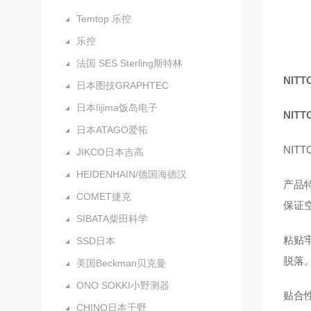
Temtop 乐控
乐控
法国 SES Sterling斯特林
NIT
日本图技GRAPHTEC
日本Iijima饭岛电子
NIT
日本ATAGO爱拓
NIT
JIKCO日本吉高
HEIDENHAIN/德国海德汉
产品
COMET捷克
保证
SIBATA柴田科学
粘贴
SSD日本
脱落
美国Beckman贝克曼
ONO SOKKI小野测器
贴合
CHINO日本千野