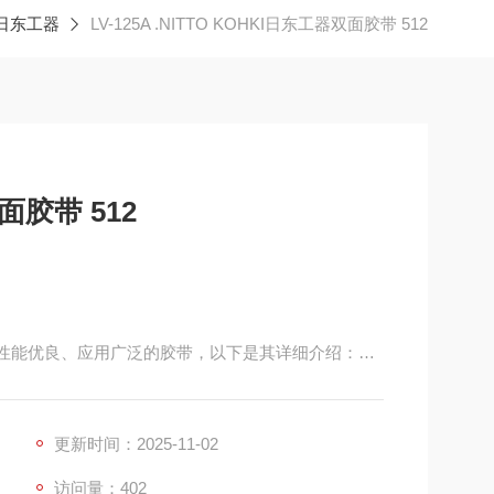
KI日东工器
LV-125A .NITTO KOHKI日东工器双面胶带 512
面胶带 512
 是一款性能优良、应用广泛的胶带，以下是其详细介绍：
酸胶粘剂，挥发性有机化合物（VOC）排放量极低，符
更新时间：2025-11-02
的被粘物都有良好的粘附力，能牢固粘贴在表面粗糙
访问量：402