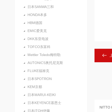
日本SANWA三和
HONDA本多
HBM德国
EMIC爱美克
DKK东亚电波
TOFCO东富科
Mettler Toledo梅特勒
AUTONICS奥托尼克斯
FLUKE福禄克
日本SPOTRON
KEM京都
日本MARUI-KEIKI
日本KEYENCE基恩士
日本ITOH伊藤