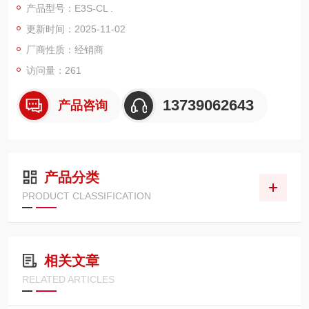
产品型号：E3S-CL .
产品特点
更新时间：2025-11-02
检测稳定：采用的光学系统，能消除背景光的影响，稳定检测各
种颜色的工件，不受颜色、材质限制，标准模型的黑 / 白误差只
厂商性质：经销商
有 2% 的最大值24。
访问量：261
长距离检测：E3S - CL2 的检测距离可达 500m
13739062643
产品咨询
产品分类
PRODUCT CLASSIFICATION
相关文章
RELATED ARTICLES