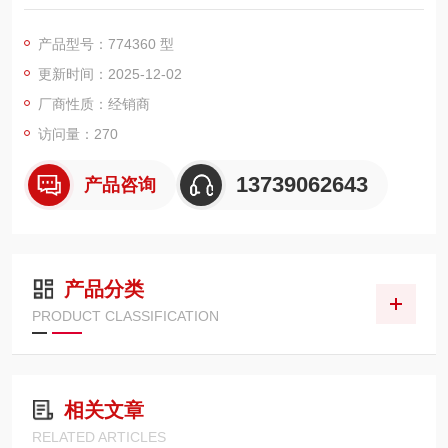
证，符合 EN 60947 - 5 - 1、EN 60204 - 1、EN 62061、EN IS
O 13849 - 1、VDE 0113 - 1 等众多国际标准4。这意味着它能在
产品型号：774360 型
不同国家和地区的各类工业环境中稳定可靠运行，为设备和人员
更新时间：2025-12-02
安全提供坚实保障。
安全功能多样：可用于监测多种安
厂商性质：经销商
访问量：270
13739062643
产品咨询
产品分类
PRODUCT CLASSIFICATION
相关文章
RELATED ARTICLES