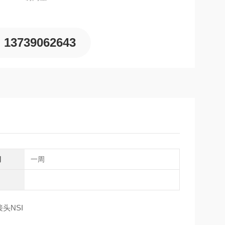
于对表面质量要求较高的应用场景，如汽车涂装、航
13739062643
期
一周