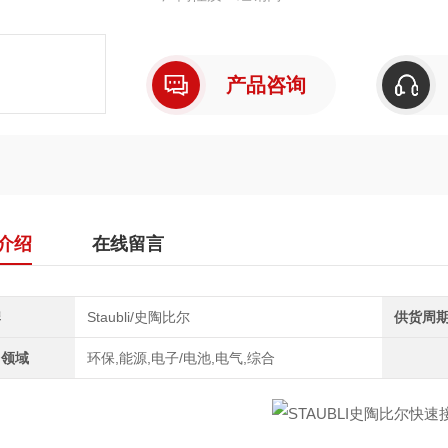
防刮擦设计：专为保护易刮表面而设计，适用
空
产品咨询
介绍
在线留言
牌
Staubli/史陶比尔
供货周
用领域
环保,能源,电子/电池,电气,综合