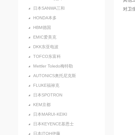
日本SANWA三和
对卫
HONDA本多
HBM德国
EMIC爱美克
DKK东亚电波
TOFCO东富科
Mettler Toledo梅特勒
AUTONICS奥托尼克斯
FLUKE福禄克
日本SPOTRON
KEM京都
日本MARUI-KEIKI
日本KEYENCE基恩士
日本ITOH伊藤