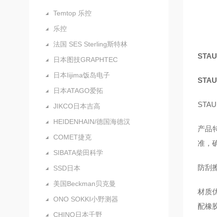
Temtop 乐控
乐控
法国 SES Sterling斯特林
STA
日本图技GRAPHTEC
日本Iijima饭岛电子
STA
日本ATAGO爱拓
STA
JIKCO日本吉高
HEIDENHAIN/德国海德汉
产品
COMET捷克
准，
SIBATA柴田科学
防刮
SSD日本
美国Beckman贝克曼
材质
ONO SOKKI小野测器
配橡
CHINO日本千野