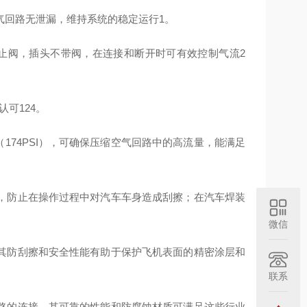
气回路无泄漏，维持系统的稳定运行1。
截止阀，插头不带阀，在连接和断开时可有效控制气流2
认可124。
ar（174PSI），可确保压缩空气回路中的高流量，能满足
，防止在操作过程中对汽车车身造成刮擦；在汽车焊装
微信
其防刮擦和安全性能有助于保护飞机表面的精密涂层和
联系
路的连接，其可靠的性能和防腐蚀材质可满足这些行业