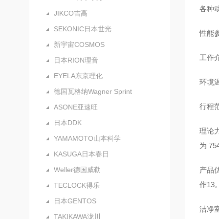
各种
JIKCO吉高
SEKONIC日本世光
性能参
新宇宙COSMOS
工作介
日本RION理音
EYELA东京理化
环境温
德国瓦格纳Wagner Sprint
行程范
ASONE亚速旺
日本DDK
理论力
YAMAMOTO山本科学
为 7
KASUGA日本春日
Weller德国威勒
产品
作13
TECLOCK得乐
日本GENTOS
洁净
TAKIKAWA泷川