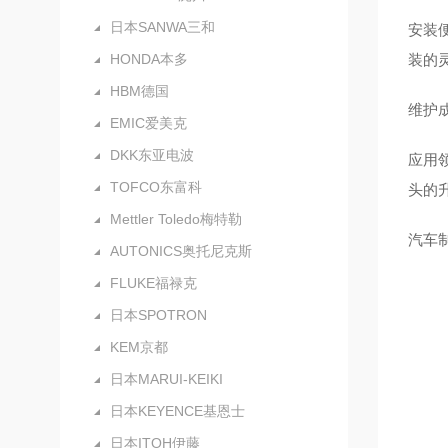
日本SANWA三和
安装
HONDA本多
装的
HBM德国
维护
EMIC爱美克
DKK东亚电波
应用
TOFCO东富科
头的
Mettler Toledo梅特勒
汽车
AUTONICS奥托尼克斯
FLUKE福禄克
日本SPOTRON
KEM京都
日本MARUI-KEIKI
日本KEYENCE基恩士
日本ITOH伊藤