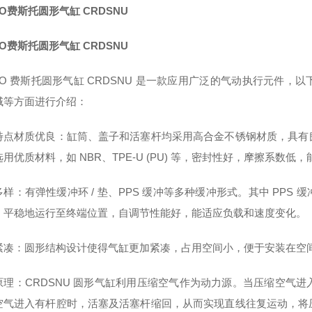
TO费斯托圆形气缸 CRDSNU
TO费斯托圆形气缸 CRDSNU
STO 费斯托圆形气缸 CRDSNU 是一款应用广泛的气动执行元件
域等方面进行介绍：
特点材质优良：缸筒、盖子和活塞杆均采用高合金不锈钢材质，具有
用优质材料，如 NBR、TPE-U (PU) 等，密封性好，摩擦系数低
多样：有弹性缓冲环 / 垫、PPS 缓冲等多种缓冲形式。其中 PP
、平稳地运行至终端位置，自调节性能好，能适应负载和速度变化。
紧凑：圆形结构设计使得气缸更加紧凑，占用空间小，便于安装在空
原理：CRDSNU 圆形气缸利用压缩空气作为动力源。当压缩空气
空气进入有杆腔时，活塞及活塞杆缩回，从而实现直线往复运动，将