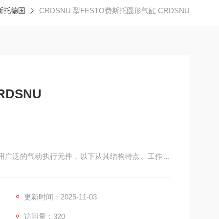
费斯托德国
CRDSNU 型FESTO费斯托圆形气缸 CRDSNU
RDSNU
一款应用广泛的气动执行元件，以下从其结构特点、工作原
行介绍：
采用高合金不锈钢材质，具有良好的耐腐蚀性和耐磨
更新时间：2025-11-03
如 NBR、TPE-U (PU) 等，密封性好，摩擦系
访问量：320