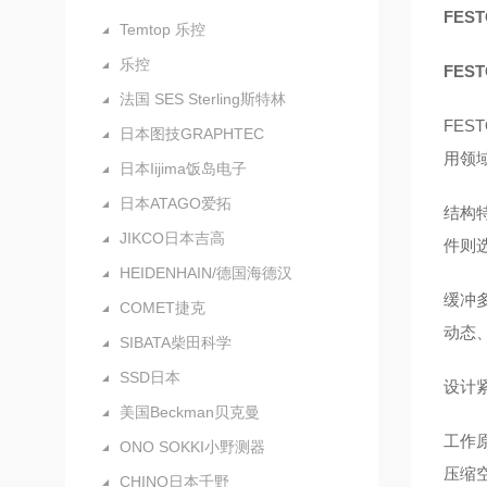
FES
Temtop 乐控
乐控
FES
法国 SES Sterling斯特林
FE
日本图技GRAPHTEC
用领
日本Iijima饭岛电子
日本ATAGO爱拓
结构
JIKCO日本吉高
件则选
HEIDENHAIN/德国海德汉
缓冲
COMET捷克
动态
SIBATA柴田科学
SSD日本
设计
美国Beckman贝克曼
工作
ONO SOKKI小野测器
压缩
CHINO日本千野