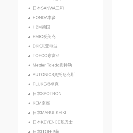
日本SANWA三和
HONDA本多
HBM德国
EMIC爱美克
DKK东亚电波
TOFCO东富科
Mettler Toledo梅特勒
AUTONICS奥托尼克斯
FLUKE福禄克
日本SPOTRON
KEM京都
日本MARUI-KEIKI
日本KEYENCE基恩士
日本ITOH伊藤