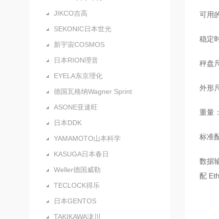
JIKCO吉高
可用的
SEKONIC日本世光
稳定时
新宇宙COSMOS
日本RION理音
秤盘尺
EYELA东京理化
外形尺
德国瓦格纳Wagner Sprint
ASONE亚速旺
重量：
日本DDK
标准配
YAMAMOTO山本科学
KASUGA日本春日
数据输
Weller德国威勒
配 Et
TECLOCK得乐
日本GENTOS
TAKIKAWA泷川