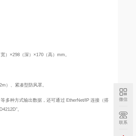
（宽）×298（深）×170（高）mm。
缆（2m）、紧凑型防风罩。
微信
R）等多种方式输出数据，还可通过 EtherNet/IP 连接（搭
D4212D"。
联系