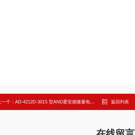
上一个：
AD-4212D-301S 型AND爱安德微量电子天平 AD-4212D-301S
返回列表
在线留言