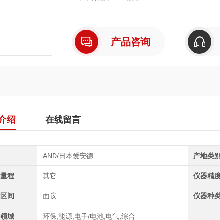
稳定时间：7 秒。
秤
产品咨询
介绍
在线留言
牌
AND/日本爱安德
产地类
器量程
其它
仪器精
格区间
面议
仪器种
用领域
环保,能源,电子/电池,电气,综合