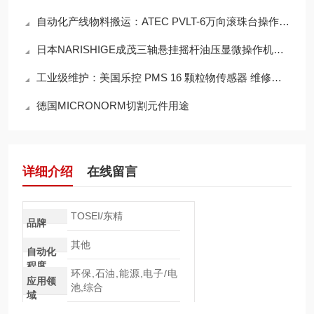
自动化产线物料搬运：ATEC PVLT-6万向滚珠台操作流程详解
日本NARISHIGE成茂三轴悬挂摇杆油压显微操作机械手MMO-4的的应用案例
工业级维护：美国乐控 PMS 16 颗粒物传感器 维修保养全攻略
德国MICRONORM切割元件用途
详细介绍
在线留言
TOSEI/东精
品牌
其他
自动化
程度
环保,石油,能源,电子/电
应用领
池,综合
域