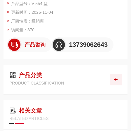
产品型号：V-554 型
进，使操作更加简单直观；兼容 USB 存储器，方便存储和传输 H
更新时间：2025-11-04
ACCP、Tresabi、生产控制、验证、食品检验等相关数据；支持
语言切换，可满足不同地区用户的需求。
厂商性质：经销商
功能多样：配备 nanoe X 发生器，能有效去除异味、抑制细
访问量：370
13739062643
产品咨询
产品分类
PRODUCT CLASSIFICATION
相关文章
RELATED ARTICLES