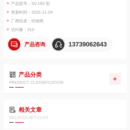
产品型号：SV-150 型
产品特点：它被称为世界上小的腔室真空包装机，具有垂直形
更新时间：2025-11-04
状，是包装液体和粉末的理想选择。该包装机为独立驱动，带有
独立泵，还可安装在手套箱中，且符合 PSE 标准。
厂商性质：经销商
腔室内部尺寸：宽 182× 深 85× 高 160mm。
访问量：310
腔室容量：2.5 升。
有效密封尺寸：平
13739062643
产品咨询
产品分类
PRODUCT CLASSIFICATION
相关文章
RELATED ARTICLES