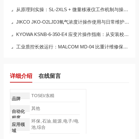
从原理到实操：SL-2XLS + 微量移液仪工作机制与操作要点
JIKCO JKO-O2LJD3氧气浓度计操作使用与日常维护规程
KYOWA KSNB-6-350-E4 应变片操作指南：从安装校准到工业场景稳定应用
工业质控长效运行：MALCOM MD-04 比重计维修保养实操技术解析
详细介绍
在线留言
TOSEI/东精
品牌
其他
自动化
程度
环保,石油,能源,电子/电
应用领
池,综合
域