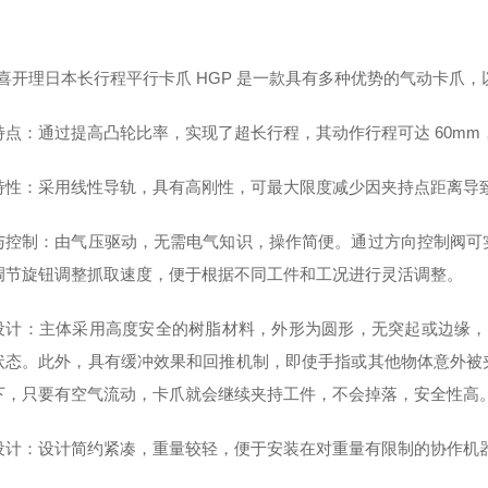
D 喜开理日本长行程平行卡爪 HGP 是一款具有多种优势的气动卡爪
特点：通过提高凸轮比率，实现了超长行程，其动作行程可达 60m
特性：采用线性导轨，具有高刚性，可最大限度减少因夹持点距离导
与控制：由气压驱动，无需电气知识，操作简便。通过方向控制阀可
调节旋钮调整抓取速度，便于根据不同工件和工况进行灵活调整。
设计：主体采用高度安全的树脂材料，外形为圆形，无突起或边缘，较为
状态。此外，具有缓冲效果和回推机制，即使手指或其他物体意外被
下，只要有空气流动，卡爪就会继续夹持工件，不会掉落，安全性高
设计：设计简约紧凑，重量较轻，便于安装在对重量有限制的协作机