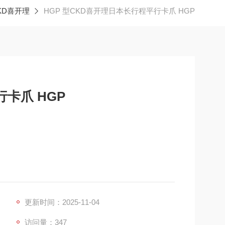
KD喜开理
HGP 型CKD喜开理日本长行程平行卡爪 HGP
卡爪 HGP
一款具有多种优势的气动卡爪，以下是其相关介绍：
更新时间：2025-11-04
程，其动作行程可达 60mm，能满足一些需要较大行
访问量：347