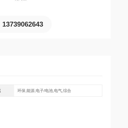
大限度减少因夹持点距离导致的夹持力降低，能稳定
13739062643
域
环保,能源,电子/电池,电气,综合