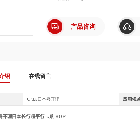
结构特性：采用线性导轨，具有高刚性，可最
地抓取工件，保证抓取精度。
驱动与控制：由气压驱动，无需电气知识
产品咨询
介绍
在线留言
牌
CKD/日本喜开理
应用领
喜开理日本长行程平行卡爪 HGP