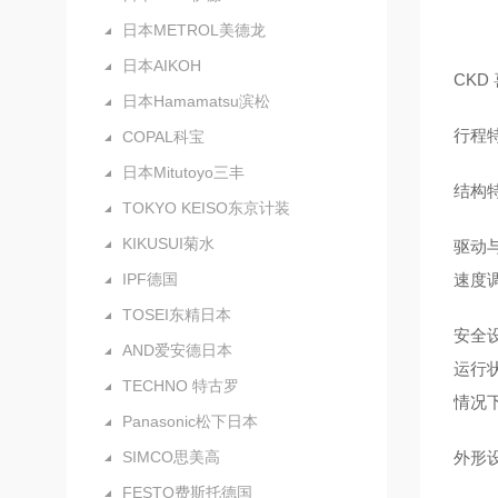
日本METROL美德龙
日本AIKOH
CK
日本Hamamatsu滨松
行程
COPAL科宝
日本Mitutoyo三丰
结构
TOKYO KEISO东京计装
KIKUSUI菊水
驱动
IPF德国
速度
TOSEI东精日本
安全
AND爱安德日本
运行
TECHNO 特古罗
情况
Panasonic松下日本
SIMCO思美高
外形
FESTO费斯托德国