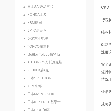
日本SANWA三和
CK
HONDA本多
行程
HBM德国
EMIC爱美克
结构
DKK东亚电波
驱动
TOFCO东富科
速度
Mettler Toledo梅特勒
AUTONICS奥托尼克斯
安全
FLUKE福禄克
运行
日本SPOTRON
情况
KEM京都
外形
日本MARUI-KEIKI
日本KEYENCE基恩士
规格
日本ITOH伊藤