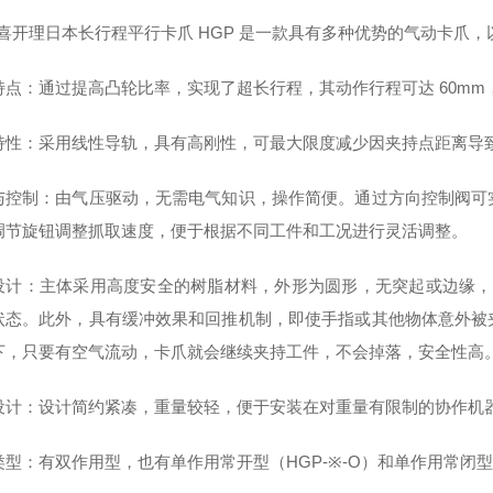
D 喜开理日本长行程平行卡爪 HGP 是一款具有多种优势的气动卡爪
特点：通过提高凸轮比率，实现了超长行程，其动作行程可达 60m
特性：采用线性导轨，具有高刚性，可最大限度减少因夹持点距离导
与控制：由气压驱动，无需电气知识，操作简便。通过方向控制阀可
调节旋钮调整抓取速度，便于根据不同工件和工况进行灵活调整。
设计：主体采用高度安全的树脂材料，外形为圆形，无突起或边缘，较为
状态。此外，具有缓冲效果和回推机制，即使手指或其他物体意外被
下，只要有空气流动，卡爪就会继续夹持工件，不会掉落，安全性高
设计：设计简约紧凑，重量较轻，便于安装在对重量有限制的协作机
类型：有双作用型，也有单作用常开型（HGP-※-O）和单作用常闭型