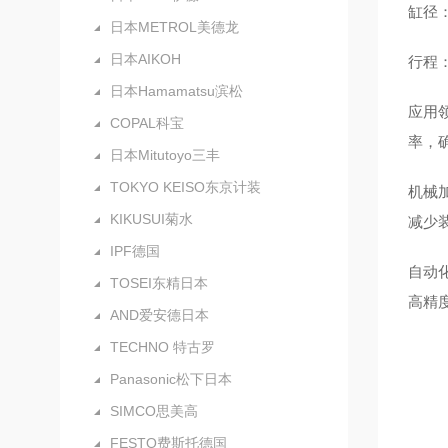
缸径：
日本METROL美德龙
日本AIKOH
行程：
日本Hamamatsu滨松
应用
COPAL科宝
率，
日本Mitutoyo三丰
TOKYO KEISO东京计装
机械
KIKUSUI菊水
减少
IPF德国
自动
TOSEI东精日本
高精
AND爱安德日本
TECHNO 特古罗
Panasonic松下日本
SIMCO思美高
FESTO费斯托德国