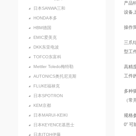
产品
日本SANWA三和
设备
HONDA本多
操作
HBM德国
EMIC爱美克
三爪
DKK东亚电波
型工
TOFCO东富科
Mettler Toledo梅特勒
高精
工件
AUTONICS奥托尼克斯
FLUKE福禄克
多种驱
日本SPOTRON
（常
KEM京都
日本MARUI-KEIKI
规格参
0"
日本KEYENCE基恩士
日本ITOH伊藤