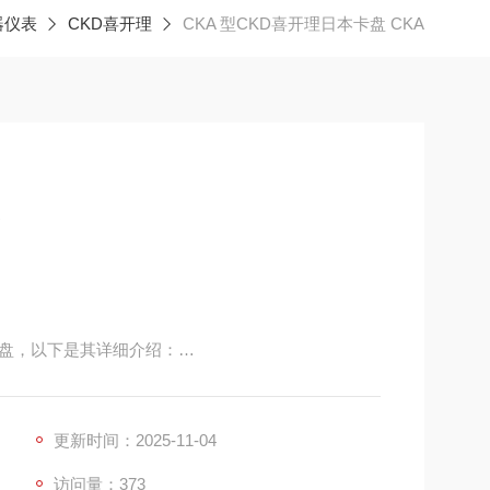
器仪表
CKD喜开理
CKA 型CKD喜开理日本卡盘 CKA
A
型卡盘，以下是其详细介绍：
量较轻，减少了与刀具的干涉风险，适合安装在紧凑
作和使用。
更新时间：2025-11-04
现工件的装夹和拆卸，提高工作效率。
访问量：373
力，均匀地抱紧圆形工件，确保工件的安全夹