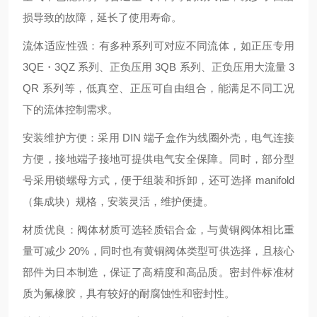
损导致的故障，延长了使用寿命。
流体适应性强：有多种系列可对应不同流体，如正压专用
3QE・3QZ 系列、正负压用 3QB 系列、正负压用大流量 3
QR 系列等，低真空、正压可自由组合，能满足不同工况
下的流体控制需求。
安装维护方便：采用 DIN 端子盒作为线圈外壳，电气连接
方便，接地端子接地可提供电气安全保障。同时，部分型
号采用锁螺母方式，便于组装和拆卸，还可选择 manifold
（集成块）规格，安装灵活，维护便捷。
材质优良：阀体材质可选轻质铝合金，与黄铜阀体相比重
量可减少 20%，同时也有黄铜阀体类型可供选择，且核心
部件为日本制造，保证了高精度和高品质。密封件标准材
质为氟橡胶，具有较好的耐腐蚀性和密封性。