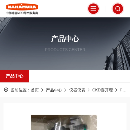
产品中心
PRODUCTS CENTER
产品中心
当前位置：
首页
产品中心
仪器仪表
CKD喜开理
FS 型CKD喜开理日本直动式3・4通阀 FS