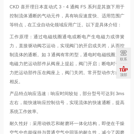
CKD 喜开理日本直动式 3・4 通阀 FS 系列是其旗下用于
控制流体通断的气动元件，具有响应速度快、适用范围广
等特点，在工业自动化领域应用广泛。以下是具体介绍：
工作原理：通过电磁线圈通电或断电产生电磁力或弹簧
力，直接驱动阀芯运动，实现阀门的开启或关闭，从而控
制流体的通断。如 3 通阀有常闭型，通电时电磁线圈产生
联系
电磁力把运动部件从阀座上提起，阀门开启；断电时弹簧
力把运动部件压在阀座上，阀门关闭。常开型动作方向则
顶部
相反。
产品特点响应迅速：响应时间较短，部分型号可达到 3ms
左右，能快速响应控制信号，实现流体的快速通断，提高
系统工作效率。
耐久性好：采用动铁芯和耐磨环一体化结构，即使在干燥
空气中也能保持与普通空气中同等的耐久性，减少了因磨