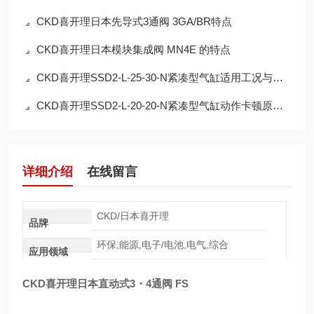
CKD喜开理日本先导式3通阀 3GA/BR特点
CKD喜开理日本模块集成阀 MN4E 的特点
CKD喜开理SSD2-L-25-30-N紧凑型气缸适用工况与参数详解
CKD喜开理SSD2-L-20-20-N紧凑型气缸动作卡顿原因排查
详细介绍
在线留言
CKD/日本喜开理
品牌
环保,能源,电子/电池,电气,综合
应用领域
CKD喜开理日本直动式3・4通阀 FS