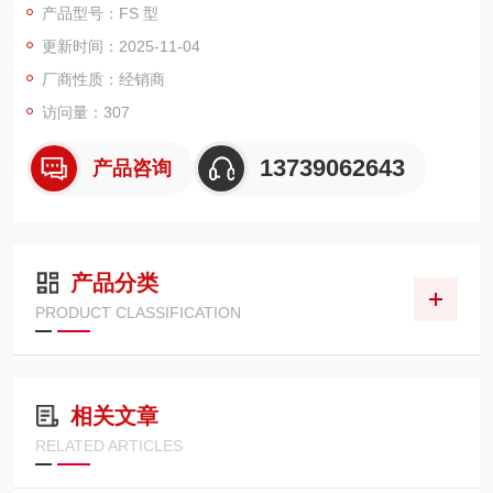
产品型号：FS 型
更新时间：2025-11-04
工作原理：通过电磁线圈通电或断电产生电磁力或弹簧力，直接
驱动阀芯运动，实现阀门的开启或关闭，从而控制流体的通断。
厂商性质：经销商
如 3 通阀有常闭型，通电时电磁线圈产生电磁力把运动部件从阀
访问量：307
座上提起，阀门开启；
13739062643
产品咨询
产品分类
PRODUCT CLASSIFICATION
相关文章
RELATED ARTICLES