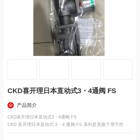
CKD喜开理日本直动式3・4通阀 FS
产品简介
CKD喜开理日本直动式3・4通阀 FS
CKD 喜开理日本直动式 3・4 通阀 FS 系列是其旗下用于控制流
体通断的气动元件，具有响应速度快、适用范围广等特点，在工
业自动化领域应用广泛。以下是具体介绍：