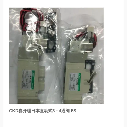
CKD喜开理日本直动式3・4通阀 FS