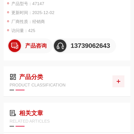
产品型号：47147
同短路电流水平的应用场景。
更新时间：2025-12-02
结构特点：框架坚固，所有零件装在绝缘金属框架内，多为开启
式，可方便地装设多种附件，便于更换触头和部件。
厂商性质：经销商
功
访问量：425
13739062643
产品咨询
产品分类
PRODUCT CLASSIFICATION
相关文章
RELATED ARTICLES