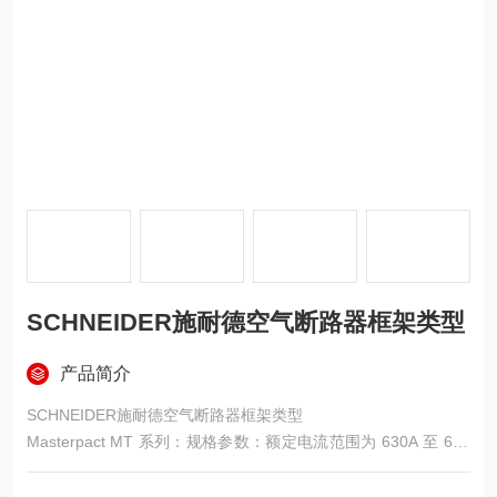
SCHNEIDER施耐德空气断路器框架类型
产品简介
SCHNEIDER施耐德空气断路器框架类型
Masterpact MT 系列：规格参数：额定电流范围为 630A 至 630
0A，适用于交流 50Hz、额定电压 380V 和 660V 的配电网络。
分断能力有多种级别，如 N1、N2、H1、H1b、H2 等，能满足不