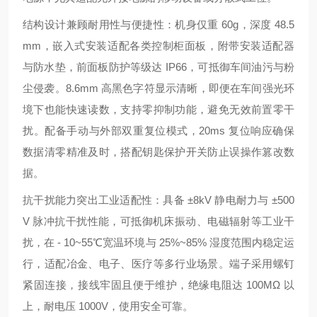
结构设计兼顾耐用性与便捷性：机身仅重 60g，深度 48.5
mm，嵌入式安装适配各类控制柜面板，附带安装适配器
与防水垫，前面板防护等级达 IP66，可抵御车间油污与粉
尘侵袭。8.6mm 高黑色字符显示清晰，即便在车间强光环
境下也能快速读数，支持零抑制功能，避免无效前置零干
扰。配备手动与外部双重复位模式，20ms 复位响应确保
数据清零精准及时，搭配钥匙保护开关防止误操作篡改数
据。
抗干扰能力突出工业适配性：具备 ±8kV 静电耐力与 ±500
V 脉冲抗干扰性能，可抵御机床振动、电磁辐射等工业干
扰，在 - 10~55℃宽温环境与 25%~85% 湿度范围内稳定运
行，适配冶金、电子、医疗等多行业场景。端子采用螺钉
紧固连接，接线牢固且便于维护，绝缘电阻达 100MΩ 以
上，耐电压 1000V，使用安全可靠。