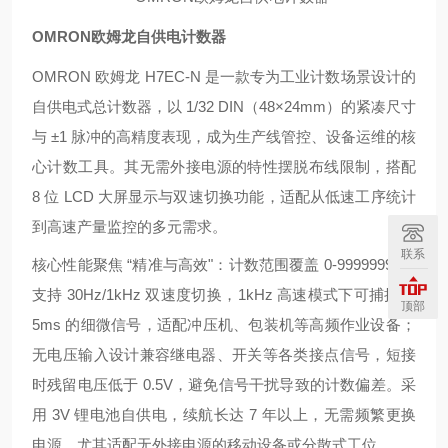
OMRON欧姆龙自供电计数器
OMRON 欧姆龙 H7EC-N 是一款专为工业计数场景设计的
自供电式总计数器，以 1/32 DIN（48×24mm）的紧凑尺寸
与 ±1 脉冲的高精度表现，成为生产线管控、设备运维的核
心计数工具。其无需外接电源的特性摆脱布线限制，搭配
8 位 LCD 大屏显示与双速切换功能，适配从低速工序统计
到高速产量监控的多元需求。
联系
核心性能聚焦 “精准与高效"：计数范围覆盖 0-99999999，
支持 30Hz/1kHz 双速度切换，1kHz 高速模式下可捕捉 0.
顶部
5ms 的细微信号，适配冲压机、包装机等高频作业设备；
无电压输入设计兼容继电器、开关等各类接点信号，短接
时残留电压低于 0.5V，避免信号干扰导致的计数偏差。采
用 3V 锂电池自供电，续航长达 7 年以上，无需频繁更换
电源，尤其适配无外接电源的移动设备或分散式工位。