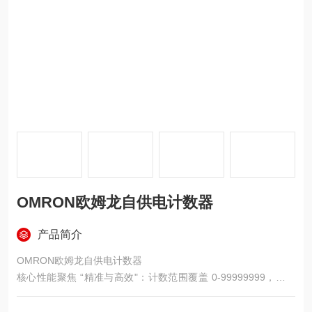
OMRON欧姆龙自供电计数器
产品简介
OMRON欧姆龙自供电计数器
核心性能聚焦 “精准与高效"：计数范围覆盖 0-99999999，支持
30Hz/1kHz 双速度切换，1kHz 高速模式下可捕捉 0.5ms 的细微
信号，适配冲压机、包装机等高频作业设备；无电压输入设计兼