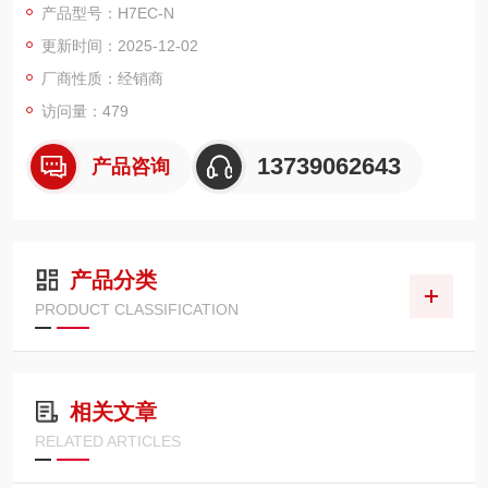
产品型号：H7EC-N
容继电器、开关等各类接点信号，短接时残留电压低于 0.5V，避
更新时间：2025-12-02
免信号干扰导致的计数偏差。采用 3V 锂电池自供电，续航长达
7 年以上，无需频繁更换电源，尤其适配无
厂商性质：经销商
访问量：479
13739062643
产品咨询
产品分类
PRODUCT CLASSIFICATION
相关文章
RELATED ARTICLES