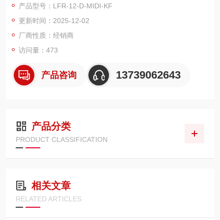
产品型号：LFR-12-D-MIDI-KF
等场景，为气动系统提供洁净、稳定的压缩空气，保障下游气动
更新时间：2025-12-02
元件（如气缸、电磁阀）的长效稳定运行。​
在核心性能上，该设备展现专业级优势：过滤精度达 40μm，可
厂商性质：经销商
高效拦
访问量：473
13739062643
产品咨询
产品分类
PRODUCT CLASSIFICATION
相关文章
RELATED ARTICLES