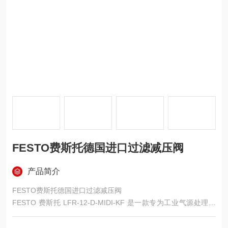
FESTO费斯托德国进口过滤减压阀
产品简介
FESTO费斯托德国进口过滤减压阀
FESTO 费斯托 LFR-12-D-MIDI-KF 是一款专为工业气源处理设
计的德国进口过滤减压阀，集成 “高效过滤 + 精准调压" 双重核心
功能，广泛适配自动化生产线、喷涂设备、包装机械、化工装置