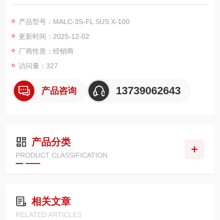
专为工业流体传输设计的高品质连接部件，凭借 “密封可靠" 的核
心性能与 “工业场景通用" 的广泛适配性，搭配 304 不锈钢材质的
产品型号：MALC-3S-FL SUS X-100
耐用优势，成为化工、食品、液压等多领域管路连接的优选方
更新时间：2025-12-02
案，为流体传输的安全性与稳定性提供坚实保障。​
“密封可靠" 是其核心竞争力
厂商性质：经销商
访问量：327
13739062643
产品咨询
产品分类
PRODUCT CLASSIFICATION
相关文章
RELATED ARTICLES