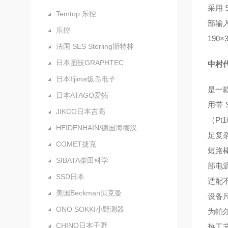
采用 
Temtop 乐控
部输入
乐控
190
法国 SES Sterling斯特林
日本图技GRAPHTEC
中村代
日本Iijima饭岛电子
是一
日本ATAGO爱拓
用带
JIKCO日本吉高
（Pt
HEIDENHAIN/德国海德汉
足复杂
COMET捷克
短路棒
SIBATA柴田科学
部电源
SSD日本
适配
美国Beckman贝克曼
设备尺
ONO SOKKI小野测器
为帕
CHINO日本千野
热工