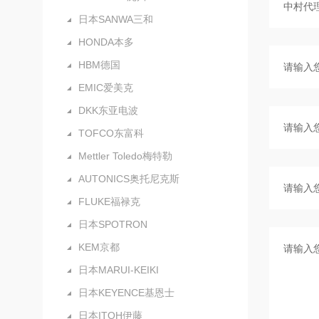
日本SANWA三和
HONDA本多
HBM德国
EMIC爱美克
DKK东亚电波
TOFCO东富科
Mettler Toledo梅特勒
AUTONICS奥托尼克斯
FLUKE福禄克
日本SPOTRON
KEM京都
日本MARUI-KEIKI
日本KEYENCE基恩士
日本ITOH伊藤