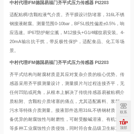
中村代理IFM德国易福门齐平式压力传感器
PI2203
适配粘稠/含颗粒液气介质。齐平膜设计防堵塞，316L不锈
钢接液耐腐。测量范围0-10bar，BFSL线性偏差±0.5%，响
应迅速。IP67防护耐尘溅，M12接头+G1/4螺纹易安装。4-
20mA输出抗干扰，带反极性保护，适配食品、化工等场
景。
中村代理IFM德国易福门齐平式压力传感器
PI2203
齐平式结构与耐腐材质是其应对复杂介质的核心优势。传
感器采用齐平膜测量设计，测量膜片与过程连接齐平，无
任何凹陷或死角，从根本上解决了传统传感器易被粘稠介
质粘附、含颗粒介质堵塞的痛点，尤其适配酱料、浆料、
污水等特殊介质测量。接液部件选用316L不锈钢材质，具
联系
备优异的耐腐蚀性与耐磨性，可耐受酸碱溶液、有机溶剂
等多种工业腐蚀性介质侵蚀，同时符合食品级卫生标准，
顶部