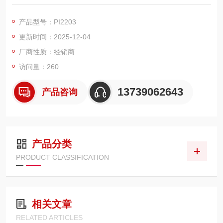
耐腐。测量范围0-10bar，BFSL线性偏差±0.5%，响应迅速。IP6
7防护耐尘溅，M12接头+G1/4螺纹易安装。4-20mA输出抗干
产品型号：PI2203
扰，带反极性保护，适配食品、化工等场景。
更新时间：2025-12-04
厂商性质：经销商
访问量：260
13739062643
产品咨询
产品分类
PRODUCT CLASSIFICATION
相关文章
RELATED ARTICLES