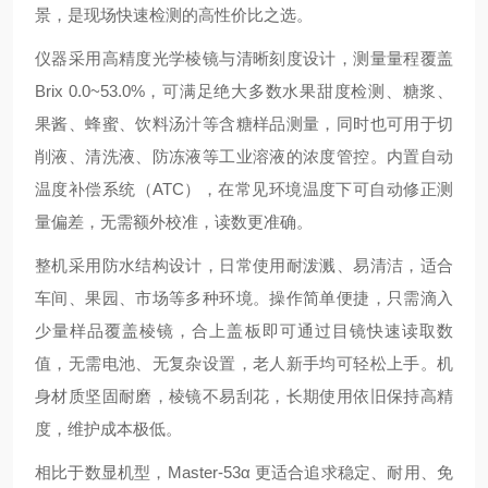
景，是现场快速检测的高性价比之选。
仪器采用高精度光学棱镜与清晰刻度设计，测量量程覆盖
Brix 0.0~53.0%，可满足绝大多数水果甜度检测、糖浆、
果酱、蜂蜜、饮料汤汁等含糖样品测量，同时也可用于切
削液、清洗液、防冻液等工业溶液的浓度管控。内置自动
温度补偿系统（ATC），在常见环境温度下可自动修正测
量偏差，无需额外校准，读数更准确。
整机采用防水结构设计，日常使用耐泼溅、易清洁，适合
车间、果园、市场等多种环境。操作简单便捷，只需滴入
少量样品覆盖棱镜，合上盖板即可通过目镜快速读取数
值，无需电池、无复杂设置，老人新手均可轻松上手。机
身材质坚固耐磨，棱镜不易刮花，长期使用依旧保持高精
度，维护成本极低。
相比于数显机型，Master-53α 更适合追求稳定、耐用、免