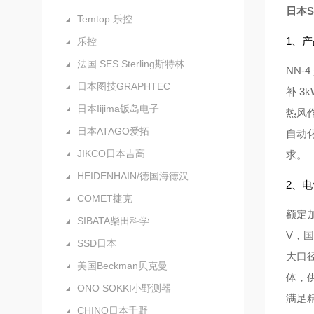
日本S
Temtop 乐控
1、
乐控
法国 SES Sterling斯特林
NN-
日本图技GRAPHTEC
补 3
日本Iijima饭岛电子
热风
日本ATAGO爱拓
自动
JIKCO日本吉高
求。
HEIDENHAIN/德国海德汉
2、
COMET捷克
额定加
SIBATA柴田科学
V，国
SSD日本
大口
美国Beckman贝克曼
体，供
ONO SOKKI小野测器
满足精
CHINO日本千野