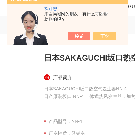
当前位置：
首页
产品中心
仪器仪表
SAKAG
欢迎您！
来自局域网的朋友！有什么可以帮
助您的吗？
日本SAKAGUCHI坂口
产品简介
日本SAKAGUCHI坂口热空气发生器NN-4
日产原装坂口 NN-4 一体式热风发生器，加热功率
不锈钢机身，出风口 Φ130mm，内置 K 型热
热效率高、控温稳定，适配中大批量产线烘干、
闭环恒温
产品型号：NN-4
厂商性质：经销商