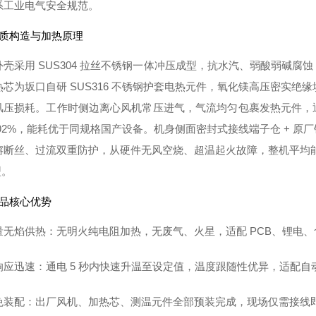
系工业电气安全规范。
材质构造与加热原理
外壳采用 SUS304 拉丝不锈钢一体冲压成型，抗水汽、弱酸弱碱
热芯为坂口自研 SUS316 不锈钢护套电热元件，氧化镁高压密实绝
风压损耗。工作时侧边离心风机常压进气，气流均匀包裹发热元件，
 92%，能耗优于同规格国产设备。机身侧面密封式接线端子仓 + 
断丝、过流双重防护，从硬件无风空烧、超温起火故障，整机平均能运行时
型。
产品核心优势
量无焰供热
：无明火纯电阻加热，无废气、火星，适配 PCB、锂电
响应迅速
：通电 5 秒内快速升温至设定值，温度跟随性优异，适配
免装配
：出厂风机、加热芯、测温元件全部预装完成，现场仅需接线