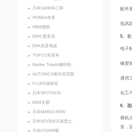
日本SANWA三和
配件
HONDA本多
低风
HBM德国
5、
EMIC爱美克
DKK东亚电波
电子
TOFCO东富科
橡塑
Mettler Toledo梅特勒
AUTONICS奥托尼克斯
通用
FLUKE福禄克
化工
日本SPOTRON
KEM京都
6、
日本MARUI-KEIKI
裸机
日本KEYENCE基恩士
造，
日本ITOH伊藤