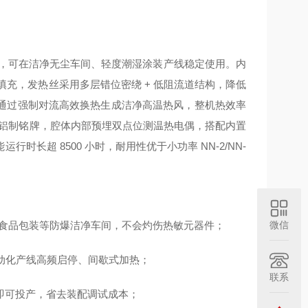
腐蚀，可在洁净无尘车间、轻度潮湿涂装产线稳定使用。内
缘填充，发热丝采用多层错位密绕 + 低阻流道结构，降低
通过强制对流高效换热生成洁净高温热风，整机热效率
原厂铝制铭牌，腔体内部预埋双点位测温热电偶，搭配内置
长超 8500 小时，耐用性优于小功率 NN-2/NN-
、食品包装等防爆洁净车间，不会灼伤热敏元器件；
微信
自动化产线高频启停、间歇式加热；
联系
即可投产，省去装配调试成本；