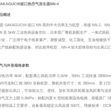
AKAGUCHI坂口热空气发生器
NN-4
产品概述
4 是 SAKAGUCHI 坂口 NN 系列中大功率主力机型，承接 NN-
kW 至 5kW 工业热风设备空白，日本原厂整机装配生产，一体式风
作业，广泛用于电子线束量产、塑胶成型、化工固化、五金电镀烘干等
化产线标配热源设备。对比前序机型，NN-4 加大腔体容积与出风口口
电气与外形规格参数
热功率 4kW，配套离心风机功率 0.1kW，50Hz 工况转速 2800r/
内可改制三相 380V 非标机型。整机外形尺寸：长 390mm、宽 172m
径圆形出风口
，可加装法兰、变径、加长导风筒拓展送风距离与送
气压力上限 0.3MPa；标配内置 K 型铠装测温热电偶，搭载原厂 S
密恒温工艺要求，设备最高稳定出风温度 500℃。绝缘标准：DC500V