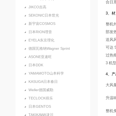
合日
JIKCO吉高
3、
SEKONIC日本世光
新宇宙COSMOS
整机
部发
日本RION理音
送风
EYELA东京理化
可达
德国瓦格纳Wagner Sprint
过热熔
ASONE亚速旺
3 机
日本DDK
YAMAMOTO山本科学
4、
KASUGA日本春日
大风
Weller德国威勒
升温
TECLOCK得乐
日本GENTOS
整机
TAKIKAWA泷川