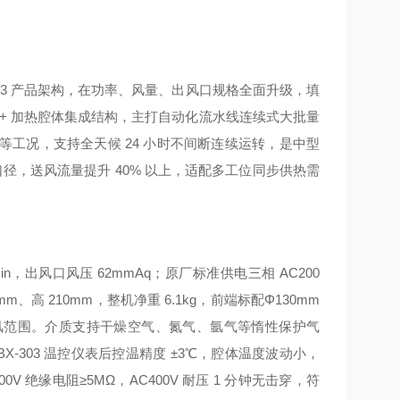
2、NN-3 产品架构，在功率、风量、出风口规格全面升级，填
机 + 加热腔体集成结构，主打自动化流水线连续式大批量
工况，支持全天候 24 小时不间断连续运转，是中型
径，送风流量提升 40% 以上，适配多工位同步供热需
min，出风口风压 62mmAq；原厂标准供电三相 AC200
m、高 210mm，整机净重 6.1kg，前端标配
Φ130mm
风范围。介质支持干燥空气、氮气、氩气等惰性保护气
BX-303 温控仪表后控温精度 ±3℃，腔体温度波动小，
 绝缘电阻≥5MΩ，AC400V 耐压 1 分钟无击穿，符