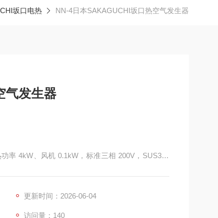
UCHI坂口电热
NN-4日本SAKAGUCHI坂口热空气发生器
热空气发生器
 4kW、风机 0.1kW，标准三相 200V，SUS304
电偶，最高 500℃热风输出。风量风压优于 NN-3，换
塑胶热成型、线束量产热缩，搭配 SBX-303 温控
更新时间：2026-06-04
访问量：140