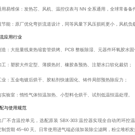
通用易维保
：发热芯、风机、温控仪表与 NN 全系通用，全球常备
阻节能
：原厂优化弯折流道设计，同等风量下风压损耗更小，风机负
主流应用行业
制造：大批量线束热缩套管烘烤、PCB 整板除湿、元器件环氧胶水固
加工：塑胶大件定型、薄膜热封、橡胶条预热、注塑水口软化裁切；
工业：五金电镀后烘干、胶粘剂快速固化、铸件局部预热除应力；
与实验室：惰性气体恒温加热、小型料仓烘干、试剂低温恒温处理。
选配与使用规范
出厂不含温控单元，选配原装 SBX-303 温控器实现全自动闭环
定制货期 45~60 天。日常使用进气端必须加装除尘滤网，粉尘堆