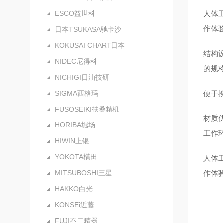
ESCO益世科
人体
作体
日本TSUKASA驰卡沙
KOKUSAI CHART日本
结构
NIDEC尼得科
的规
NICHIGI日油技研
SIGMA西格玛
便于
FUSOSEIKI扶桑精机
材质
HORIBA堀场
工作
HIWIN上银
YOKOTA橫田
人体
MITSUBOSHI三星
作体
HAKKO白光
KONSEi近藤
FUJI不二精器