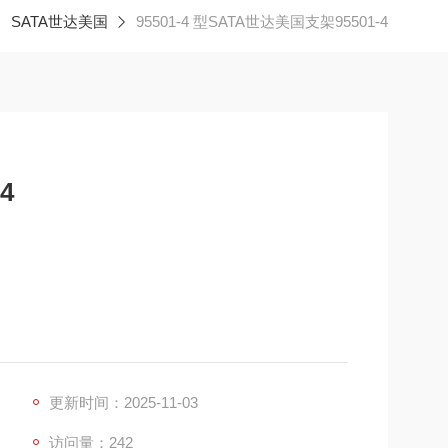
SATA世达美国
95501-4 型SATA世达美国支架95501-4
4
角支架的两片式滑动结构，搭配斜向插放方式，方便取用
工作效率。
登高携带，满足不同工作场景的需求，增加使用的灵
更新时间：2025-11-03
访问量：242
支架或许会选用合金钢等材质，具有较好的耐磨性和