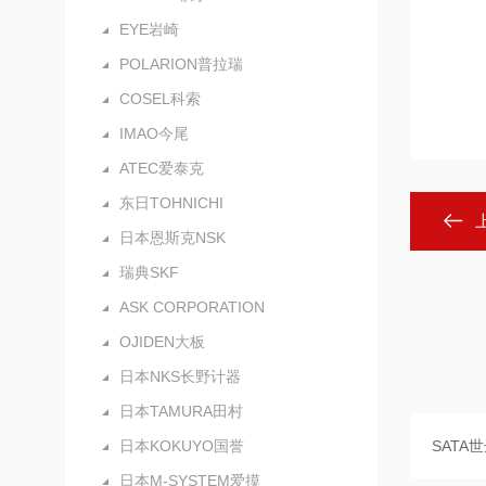
EYE岩崎
POLARION普拉瑞
COSEL科索
IMAO今尾
ATEC爱泰克
东日TOHNICHI
日本恩斯克NSK
瑞典SKF
ASK CORPORATION
OJIDEN大板
日本NKS长野计器
日本TAMURA田村
日本KOKUYO国誉
日本M-SYSTEM爱摸