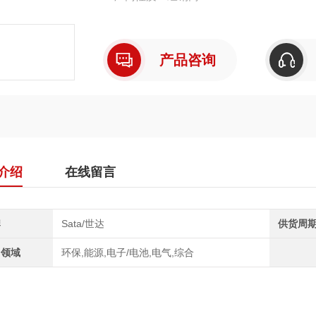
抗腐蚀性，能适应较为复杂的工作环境，
产品咨询
介绍
在线留言
牌
Sata/世达
供货周
用领域
环保,能源,电子/电池,电气,综合