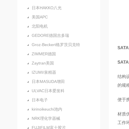
日本HAKKO八光
美国APC
北阳电机
GEDORE德国吉多瑞
Groz-Beckert格罗茨贝克特
SAT
ZIMMER德国
SAT
Zaytran美国
IZUMI/泉精器
结构
日本MASUDA增田
的规
ULVAC日本爱发科
便于
日本电子
kirinoikeuchi池内
材质
NRK理化学器械
工作
FUJIFILM富士胶片