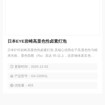
日本EYE岩崎高显色性卤素灯泡
日本EYE岩崎高显色性卤素灯泡 其核心优势在于高显色性与精
准光效。显色指数（Ra）高达 95 以上，还原物体真实色彩，
避免普通光源导致的色偏问题，尤其适配珠宝鉴定、印刷品色
更新时间：2025-12-02
差检测等对色彩精度敏感的场景。灯泡额定功率 100W、工作
电压 12V，光通量达 1600lm，色温稳定在 3100K 暖白光区
产品型号：GX-22001L
间，光线柔和且无频闪，可减少长时间照明下的视觉疲劳。采
用优质钨丝灯芯与石英玻璃外壳，热稳定性强，10
浏览量：403