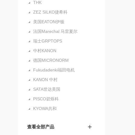
THK
ZEZ SILKO捷希科
美国EATON伊顿
法国Marechal 马雷夏尔
瑞士GRPTOPS
中村KANON
德国MICRONORM
Fukudadenki福田电机
KANON 中村
SATA世达美国
PISCO碧烁科
KYOWA共和
查看全部产品