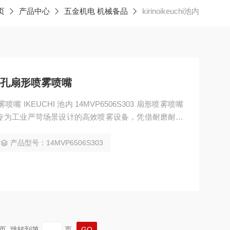
页
产品中心
五金机电 机械备品
kirinoikeuchi池内
陶瓷喷孔扇形喷雾喷嘴
喷雾喷嘴 IKEUCHI 池内 14MVP6506S303 扇形喷雾喷嘴
，是专为工业严苛场景设计的高效喷雾设备，凭借耐磨耐腐
成为清洗、冷却、涂布等领域的优选配件。其喷口部采
达 7 级，耐磨性是不锈钢的 20-30 倍，即便长期喷
产品型号：14MVP6506S303
持喷孔尺寸稳
 末页 跳转到第
页