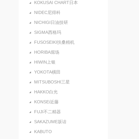
KOKUSAI CHART日本
NIDEC尼得科
NICHIGI日油技研
SIGMA西格玛
FUSOSEIKI扶桑精机
HORIBA堀场
HIWIN上银
YOKOTA橫田
MITSUBOSHI三星
HAKKO白光
KONSEi近藤
FUJI不二精器
SAKAZUME坂诘
KABUTO