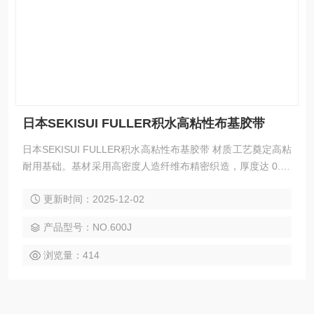
日本SEKISUI FULLER积水高粘性布基胶带
日本SEKISUI FULLER积水高粘性布基胶带 材质工艺奠定高粘
耐用基础。基材采用高密度人造纤维布精密织造，厚度达 0.14
mm，配合 0.22mm 整体厚度设计，兼具柔韧性与抗撕裂性，
更新时间：2025-12-02
手工即可轻松撕断，无需借助工具。胶层选用 SEKISUI Fuller
丙烯酸压敏胶，初粘力达 Ball No.32 级别，接触瞬间即可形成
产品型号：NO.600J
紧密贴合，对纸箱、金属、塑料等多类表面均有附着力，且保
持力仅 0.1m
浏览量：414