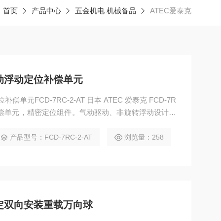
：
首页
产品中心
五金机电 机械备品
ATEC爱泰克
气动浮动定位补偿单元
2-AT 日本 ATEC 爱泰克 FCD-7R
位补偿单元，精密定位组件。气动驱动、非旋转浮动设计，
止可靠，承载 7kgf，定位精度高、运行顺滑无卡顿。适
密检测等自动化产线，结构紧凑、安装便捷、稳定性
产品型号：FCD-7RC-2-AT
浏览量：258
固定双向安装重载万向球