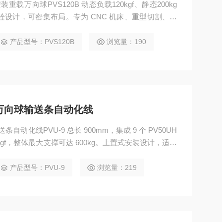
载万向球PVS120B 动态负载120kgf、静态200kg
栓设计，可密集布局。专为 CNC 机床、重型切割、多
冲击、防卡死，耐用稳定。
产品型号：PVS120B
浏览量：190
式万向球输送条自动化线
动化线PVU-9 总长 900mm，集成 9 个 PV50UH
gf，整体最大支撑可达 600kg。上置式安装设计，适配
360° 自由转向实现高效搬运。结构紧凑，螺栓孔位标
产品型号：PVU-9
浏览量：219