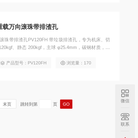
式重载万向滚珠带排渣孔
滚珠带排渣孔PV120FH 带垃圾排渣孔，专为机床、切
kgf、静态 200kgf，主球 φ25.4mm，碳钢材质，法
旋转时自动排出铁屑、粉尘，不卡顿、寿命长，适合多粉
产品型号：PV120FH
浏览量：170
微信
末页
跳转到第
页
联系