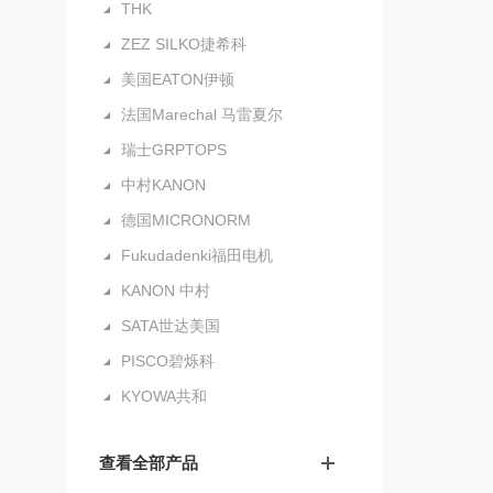
THK
ZEZ SILKO捷希科
美国EATON伊顿
法国Marechal 马雷夏尔
瑞士GRPTOPS
中村KANON
德国MICRONORM
Fukudadenki福田电机
KANON 中村
SATA世达美国
PISCO碧烁科
KYOWA共和
查看全部产品