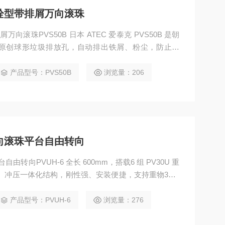
螺栓型带排屑万向滚珠
向滚珠PVS50B 日本 ATEC 爱泰克 PVS50B 是朝
原创球形垃圾排放孔，自动排出铁屑、粉尘，防止卡
承载，碳钢材质，专为 CNC 机床、冲压线等多碎屑工况设
产品型号：PVS50B
浏览量：206
万向滚珠平台自由转向
转向PVUH-6 全长 600mm，搭载6 组 PV30U 重
f。冲压一体化结构，刚性强、安装便捷，支持重物360°
、电子等中重载生产线物料输送与工装定位。
产品型号：PVUH-6
浏览量：276