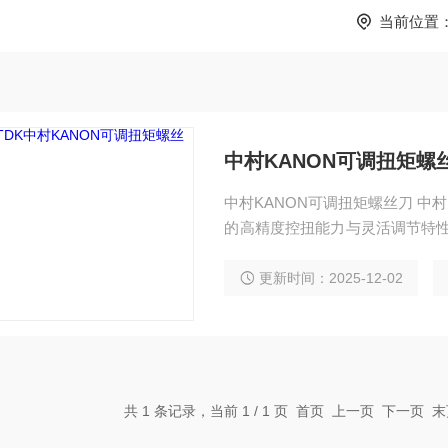
当前位置
中村KANON可调扭矩螺
中村KANON可调扭矩螺丝刀 中村 
的高精度控扭能力与灵活调节特性，
K 型号，经过工艺升级后，在扭
牌针对低扭矩精密紧固需求打造的
更新时间：2025-12-02
盖 4-10 N・m，最小调节精度达 0
共 1 条记录，当前 1 / 1 页 首页 上一页 下一页