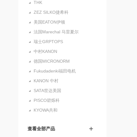
THK
ZEZ SILKO捷希科
美国EATON伊顿
法国Marechal 马雷夏尔
瑞士GRPTOPS
中村KANON
德国MICRONORM
Fukudadenki福田电机
KANON 中村
SATA世达美国
PISCO碧烁科
KYOWA共和
查看全部产品