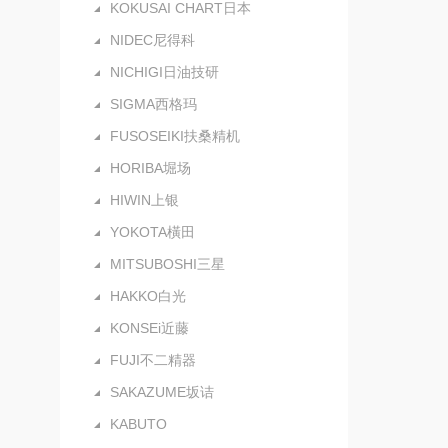
KOKUSAI CHART日本
NIDEC尼得科
NICHIGI日油技研
SIGMA西格玛
FUSOSEIKI扶桑精机
HORIBA堀场
HIWIN上银
YOKOTA橫田
MITSUBOSHI三星
HAKKO白光
KONSEi近藤
FUJI不二精器
SAKAZUME坂诘
KABUTO