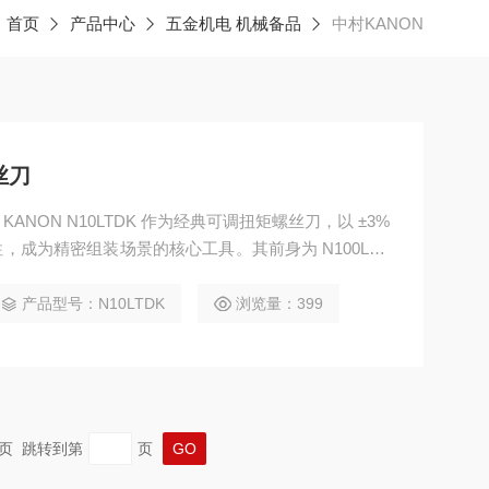
：
首页
产品中心
五金机电 机械备品
中村KANON
丝刀
KANON N10LTDK 作为经典可调扭矩螺丝刀，以 ±3%
成为精密组装场景的核心工具。其前身为 N100LTD
矩控制精度与操作适配性上进一步优化，是日本中村品
明星产品。​ 可调扭矩是其核心亮点，扭矩调节范围覆
产品型号：N10LTDK
浏览量：399
.05 N・m，
 末页 跳转到第
页