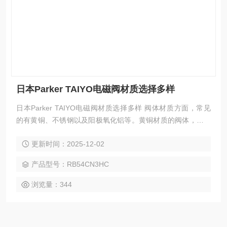
日本Parker TAIYO电磁阀材质选择多样
日本Parker TAIYO电磁阀材质选择多样 阀体材质方面，常见
的有黄铜、不锈钢以及阳极氧化铝等。黄铜材质的阀体，具备
良好的机械加工性能与一定的耐腐蚀性，成本相对较低，适用
更新时间：2025-12-02
于一般工业环境中对耐腐蚀性要求不是特别严苛的场景，如普
通气动控制系统。而不锈钢材质，尤其是 AISI 316L 不锈钢，
产品型号：RB54CN3HC
因其的耐腐蚀性，在化工、食品饮料、制药等行业广泛应用。
这些行业的介质可能具有较强的腐蚀性
浏览量：344