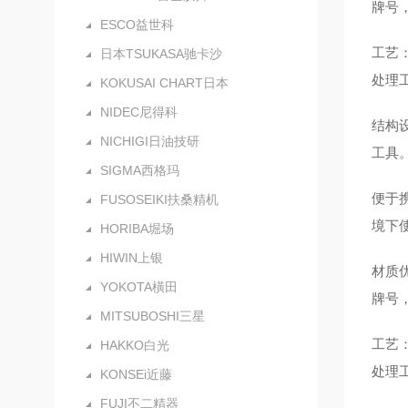
牌号
ESCO益世科
工艺
日本TSUKASA驰卡沙
处理
KOKUSAI CHART日本
NIDEC尼得科
结构
NICHIGI日油技研
工具
SIGMA西格玛
便于
FUSOSEIKI扶桑精机
境下
HORIBA堀场
HIWIN上银
材质
YOKOTA橫田
牌号
MITSUBOSHI三星
工艺
HAKKO白光
处理
KONSEi近藤
FUJI不二精器