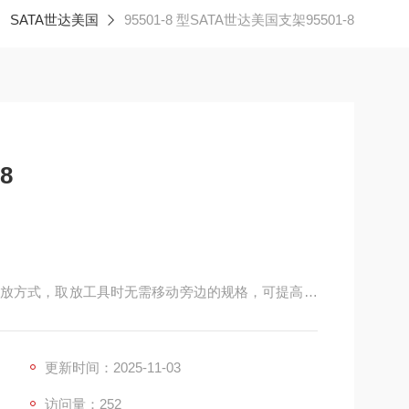
SATA世达美国
95501-8 型SATA世达美国支架95501-8
8
放方式，取放工具时无需移动旁边的规格，可提高工
随身或登高携带，能满足不同工作场景的需求，增加
更新时间：2025-11-03
材料，小规格产品采用高钼（Mo）牌号，增强棱角耐磨
访问量：252