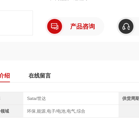
产品咨询
介绍
在线留言
牌
Sata/世达
供货周
用领域
环保,能源,电子/电池,电气,综合