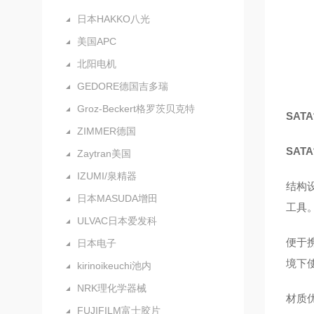
日本HAKKO八光
美国APC
北阳电机
GEDORE德国吉多瑞
Groz-Beckert格罗茨贝克特
SAT
ZIMMER德国
SAT
Zaytran美国
IZUMI/泉精器
结构
日本MASUDA增田
工具
ULVAC日本爱发科
便于
日本电子
境下
kirinoikeuchi池内
NRK理化学器械
材质
FUJIFILM富士胶片