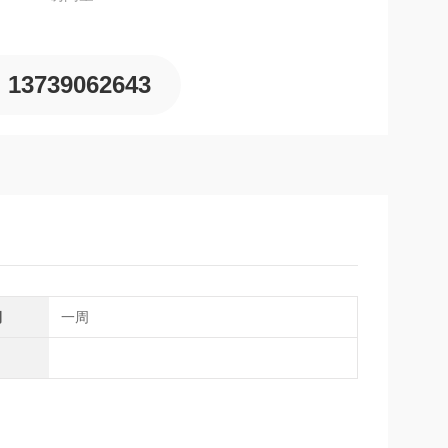
小规格产品采用高钼（Mo）牌号，增强棱角耐磨性；大规
脆断误伤风
13739062643
期
一周