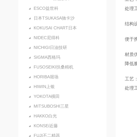
ESCO益世科
处理
日本TSUKASA驰卡沙
结构
KOKUSAI CHART日本
NIDEC尼得科
便于
NICHIGI日油技研
材质
SIGMA西格玛
降低
FUSOSEIKI扶桑精机
HORIBA堀场
工艺
HIWIN上银
处理
YOKOTA橫田
MITSUBOSHI三星
HAKKO白光
KONSEi近藤
FUJI不二精器