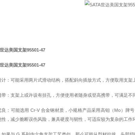
A世达美国支架95501-47
A世达美国支架95501-47
设计：可能采用两片式滑动结构，搭配斜向插放方式，方便取用支架
携带：支架上或许设有挂孔，方便使用者随身或登高携带，可满足不
优良：可能选用 Cr-V 合金钢材质，小规格产品采用高钼（Mo）
脆性，减少脆断误伤风险，兼具硬度与韧性，可适应较为复杂的工作
：如果与 G 系列内六角支架工艺类似，那么可能从型材拉拔、头部