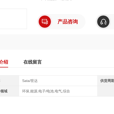
材质优良：可能选用 Cr-V 合金钢材质，
格产品采用高钒（V）牌号，降低脆性，减少
产品咨询
介绍
在线留言
牌
Sata/世达
供货周
用领域
环保,能源,电子/电池,电气,综合