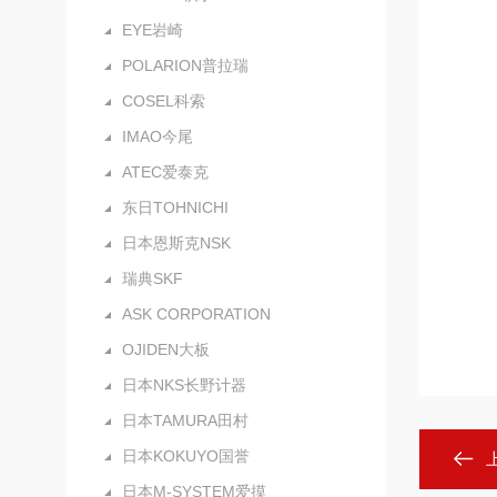
EYE岩崎
POLARION普拉瑞
COSEL科索
IMAO今尾
ATEC爱泰克
东日TOHNICHI
日本恩斯克NSK
瑞典SKF
ASK CORPORATION
OJIDEN大板
日本NKS长野计器
日本TAMURA田村
日本KOKUYO国誉
日本M-SYSTEM爱摸