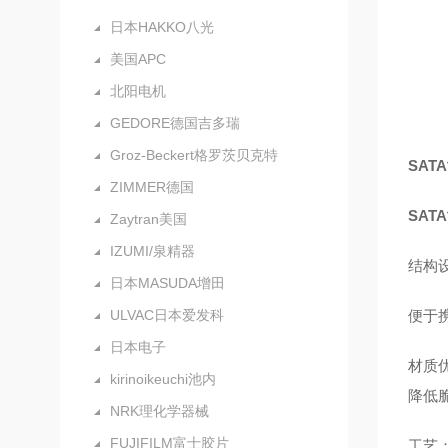
日本HAKKO八光
美国APC
北阳电机
GEDORE德国吉多瑞
Groz-Beckert格罗茨贝克特
SAT
ZIMMER德国
SAT
Zaytran美国
IZUMI/泉精器
结构
日本MASUDA增田
ULVAC日本爱发科
便于
日本电子
材质
kirinoikeuchi池内
降低
NRK理化学器械
FUJIFILM富士胶片
工艺