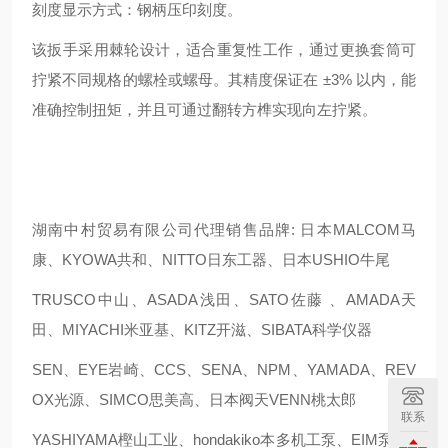
刻度显示方式：钢柄压印刻度。
该扳手采用棘轮设计，适合重复性工作，通过更换套筒可
拧紧不同规格的螺栓或螺母。其精度保证在 ±3% 以内，能
准确控制扭矩，并且可通过翻转方榫实现向左拧紧。
湖南中村贸易有限公司代理销售品牌: 日本MALCOM马
康、KYOWA共和、NITTO日东工器、日本USHIO牛尾
TRUSCO中山、ASADA浅田、SATO佐藤 、AMADA天
田、MIYACHI米亚基、KITZ开滋、SIBATA科学仪器
SEN、EYE岩崎、CCS、SENA、NPM、YAMADA、REV
OX光源、SIMCO思美高、日本阀天VENN桃太郎
联系
YASHIYAMA樫山工业、hondakiko本多机工泵、EIM泵、k