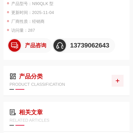
产品型号：N90QLK 型
全长：352mm。
更新时间：2025-11-04
重量：0.81kg。
材质：镍铬合金钢。
厂商性质：经销商
表面处理：全抛镀铬。
访问量：287
刻度显示方式：钢柄压印刻度。
13739062643
产品咨询
该扳手采用棘轮设计，适合重复性工作，通过更换套筒可拧紧不
同规格的螺栓或螺母。其精度保证在 ±3% 以内，能准确控制扭
矩，并且可通过翻转方榫实现向
产品分类
PRODUCT CLASSIFICATION
相关文章
RELATED ARTICLES