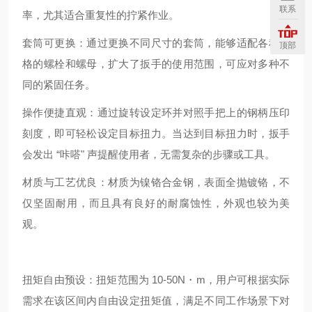
联系
率，尤其适合重复性的拧紧作业。
套筒可更换：通过更换不同尺寸的套筒，能够适配各种规
顶部
格的螺栓和螺母，扩大了扳手的使用范围，可应对多种不
同的紧固任务。
操作便捷直观：通过旋转设定环并对照手把上的钢柄压印
刻度，即可轻松设定目标扭力。当达到目标扭力时，扳手
会发出 “咔嗒" 声提醒使用者，无需复杂的步骤或工具。
材质与工艺优良：材质为镍铬合金钢，表面全抛镀铬，不
仅坚固耐用，而且具有良好的耐腐蚀性，外观也较为美
观。
扭矩自由预设：扭矩范围为 10-50N・m，用户可根据实际
需求在该区间内自由设定扭矩值，满足不同工作场景下对