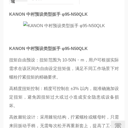
域
KANON 中村预设类型扳手 φ95-N50QLK
KANON 中村预设类型扳手 φ95-N50QLK
扭矩自由预设：扭矩范围为 10-50N・m，用户可根据实际
需求在该区间内自由设定扭矩值，满足不同工作场景下对
螺栓拧紧扭矩的精确要求。
高精度扭矩控制：精度可控制在 ±3% 以内，能准确施加设
定扭矩，避免因扭矩过大或过小造成安全隐患或设备损
坏。
高效棘轮设计：采用棘轮结构，拧紧螺栓或螺母时，只需
来回扳动手柄，无需每次松开再重新套上，提高了工作效