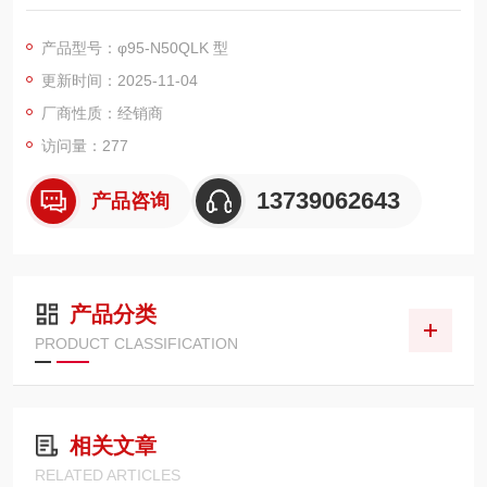
扭矩自由预设：扭矩范围为 10-50N・m，用户可根据实际需求在
该区间内自由设定扭矩值，满足不同工作场景下对螺栓拧紧扭矩
产品型号：φ95-N50QLK 型
的精确要求。
更新时间：2025-11-04
高精度扭矩控制：精度可控制在 ±3% 以内，能准确施加设定扭
矩，避免因扭矩过大或过小造成安全隐患或设备损坏。
厂商性质：经销商
高效棘轮设计：采用棘轮结构，拧紧螺栓或螺母时，只需来回扳
访问量：277
动手柄，无需每次松开再重新套上，提高了工作效率
13739062643
产品咨询
产品分类
PRODUCT CLASSIFICATION
相关文章
RELATED ARTICLES