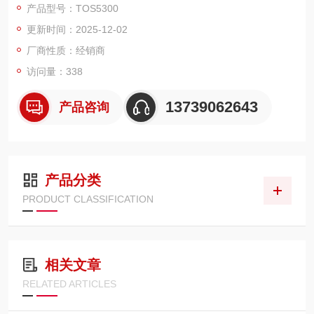
产品型号：TOS5300
范围更为宽泛，达 0.00kV 至 5.50kV ，分辨率为 10V STEP，能
更新时间：2025-12-02
精准调控输出电压。在 5kV 输出时，最大额定电流可达 100m
A，变
厂商性质：经销商
访问量：338
13739062643
产品咨询
产品分类
PRODUCT CLASSIFICATION
相关文章
RELATED ARTICLES