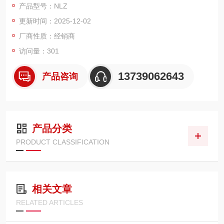
产品型号：NLZ
素钢，能应对一般工况；SUS304、SUS316、SUS316L 这些不
更新时间：2025-12-02
锈钢材质，具有良好的耐腐蚀性，适用于有一定腐蚀风险的流体
环境。此外，还有陶瓷衬里、氟树脂衬里、PVC 衬里、玻璃衬
厂商性质：经销商
访问量：301
13739062643
产品咨询
产品分类
PRODUCT CLASSIFICATION
相关文章
RELATED ARTICLES