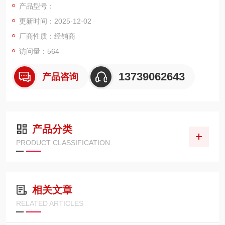
产品型号：
频振动，向外发射频率远超 20kHz 的超声波，这些超声波以直线
更新时间：2025-12-02
形式在介质中传播，遇到目标物体后会反射回波。UT129520 通
过精准捕捉反射波，结合声速与传播时间，便能准
厂商性质：经销商
访问量：564
13739062643
产品咨询
产品分类
PRODUCT CLASSIFICATION
相关文章
RELATED ARTICLES